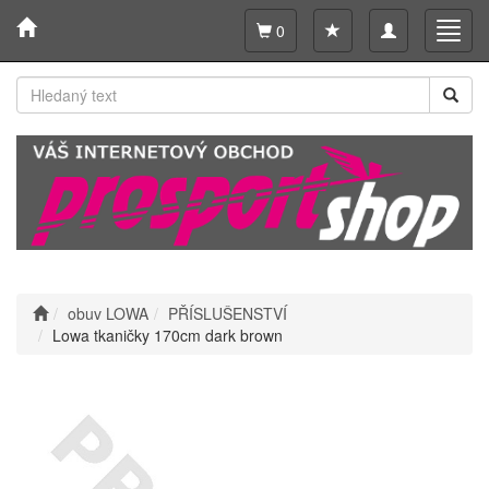
Toggle
Toggl
0
navigation
navig
obuv LOWA
PŘÍSLUŠENSTVÍ
Lowa tkaničky 170cm dark brown