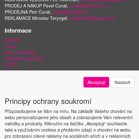
PRODEJ A NÁKUP Pavel Čunát,
cunat@prosport.cz
PRODEJNA Petr Čunát,
sklad@prosport.cz
REKLAMACE Miroslav Teryngel,
reklamace@prosport.cz
Informace
Kontakt
O nás
Kde nás najdete
Obchodní podmínky
GDPR
Doprava a platba
Bezpečnost plateb a ochrana dat
Akceptuji
Nastavit
Odstoupení od smlouvy
Nastavení soukromí
Principy ochrany soukromí
Přizpůsobujeme se Vám na míru. Na základě Vašeho chování na
webu personalizujeme jeho obsah a zobrazujeme Vám relevantní
nabídky a produkty. Kliknutím na tlačítko „Akceptuji“ souhlasíte
Copyright © ABRA Software a.s. 2018
také s využíváním cookies a předáním údajů o chování na webu
pro zobrazení cílené reklamy na sociálních sítích a v reklamních