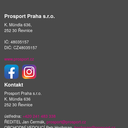
Prosport Praha s.r.o.
K. Mündla 636,
252 30 Řevnice
IČ: 48035157
DIČ: CZ48035157
www.prosport.cz
Kontakt
Prosport Praha s.r.o.
K. Mündla 636
252 30 Řevnice
ústředna:
+420 241 483 338
ŘEDITEL Jan Čermák,
prosport@prosport.cz
OBCHODNÍ VEDOUCÍ Petr Hochman,
hochman@prosport.cz