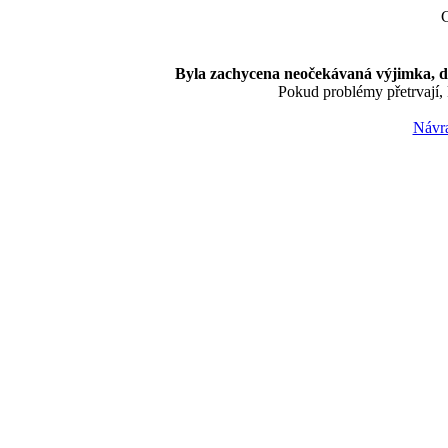
C
Byla zachycena neočekávaná výjimka, do
Pokud problémy přetrvají, 
Návra