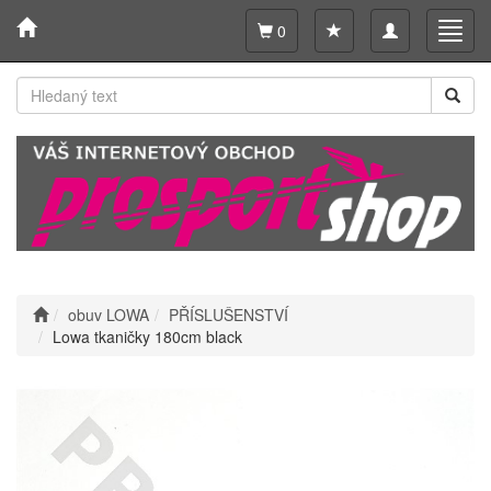
Toggle
Toggl
0
navigation
navig
obuv LOWA
PŘÍSLUŠENSTVÍ
Lowa tkaničky 180cm black