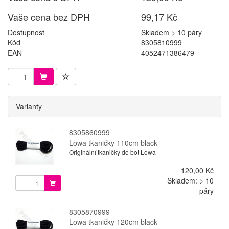
Vaše cena bez DPH
99,17 Kč
Dostupnost
Skladem > 10 páry
Kód
8305810999
EAN
4052471386479
Varianty
8305860999
Lowa tkaničky 110cm black
Originální tkaničky do bot Lowa
120,00 Kč
Skladem: > 10
páry
8305870999
Lowa tkaničky 120cm black