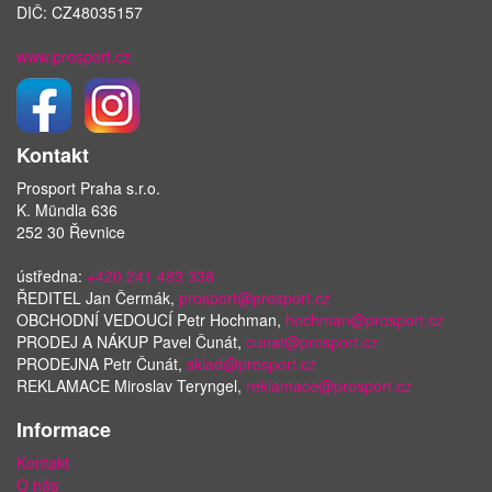
DIČ: CZ48035157
www.prosport.cz
Kontakt
Prosport Praha s.r.o.
K. Mündla 636
252 30 Řevnice
ústředna:
+420 241 483 338
ŘEDITEL Jan Čermák,
prosport@prosport.cz
OBCHODNÍ VEDOUCÍ Petr Hochman,
hochman@prosport.cz
PRODEJ A NÁKUP Pavel Čunát,
cunat@prosport.cz
PRODEJNA Petr Čunát,
sklad@prosport.cz
REKLAMACE Miroslav Teryngel,
reklamace@prosport.cz
Informace
Kontakt
O nás