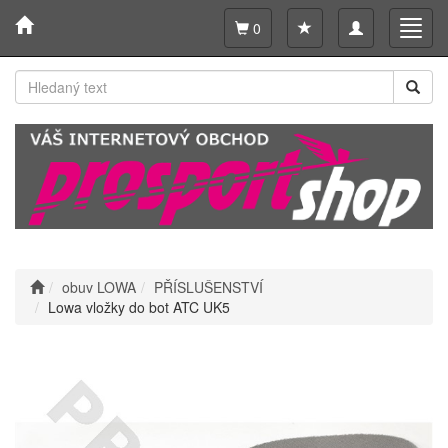
Toggle
Toggl
0
navigation
navig
obuv LOWA
PŘÍSLUŠENSTVÍ
Lowa vložky do bot ATC UK5