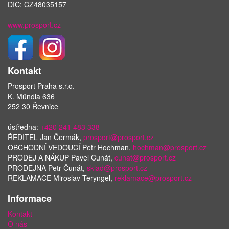
DIČ: CZ48035157
www.prosport.cz
Kontakt
Prosport Praha s.r.o.
K. Mündla 636
252 30 Řevnice
ústředna:
+420 241 483 338
ŘEDITEL Jan Čermák,
prosport@prosport.cz
OBCHODNÍ VEDOUCÍ Petr Hochman,
hochman@prosport.cz
PRODEJ A NÁKUP Pavel Čunát,
cunat@prosport.cz
PRODEJNA Petr Čunát,
sklad@prosport.cz
REKLAMACE Miroslav Teryngel,
reklamace@prosport.cz
Informace
Kontakt
O nás