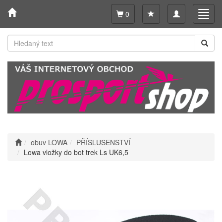
Toggle
Toggl
0
navigation
navig
obuv LOWA
PŘÍSLUŠENSTVÍ
Lowa vložky do bot trek Ls UK6,5