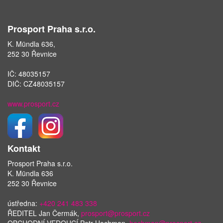
Prosport Praha s.r.o.
K. Mündla 636,
252 30 Řevnice
IČ: 48035157
DIČ: CZ48035157
www.prosport.cz
Kontakt
Prosport Praha s.r.o.
K. Mündla 636
252 30 Řevnice
ústředna:
+420 241 483 338
ŘEDITEL Jan Čermák,
prosport@prosport.cz