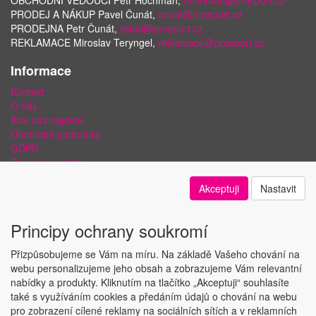
OBCHODNÍ VEDOUCÍ Petr Hochman,
hochman@prosport.cz
PRODEJ A NÁKUP Pavel Čunát,
cunat@prosport.cz
PRODEJNA Petr Čunát,
sklad@prosport.cz
REKLAMACE Miroslav Teryngel,
reklamace@prosport.cz
Informace
Kontakt
O nás
Kde nás najdete
Obchodní podmínky
GDPR
Doprava a platba
Bezpečnost plateb a ochrana dat
Akceptuji
Nastavit
Odstoupení od smlouvy
Nastavení soukromí
Principy ochrany soukromí
Přizpůsobujeme se Vám na míru. Na základě Vašeho chování na
webu personalizujeme jeho obsah a zobrazujeme Vám relevantní
nabídky a produkty. Kliknutím na tlačítko „Akceptuji“ souhlasíte
Copyright © ABRA Software a.s. 2018
také s využíváním cookies a předáním údajů o chování na webu
pro zobrazení cílené reklamy na sociálních sítích a v reklamních