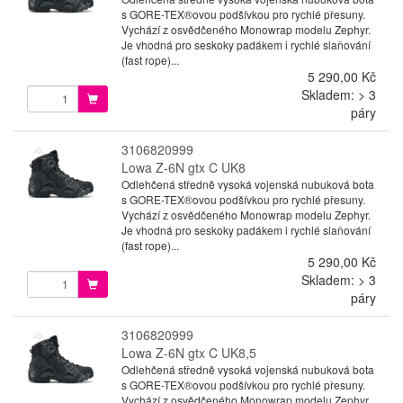
s GORE-TEX®ovou podšívkou pro rychlé přesuny.
Vychází z osvědčeného Monowrap modelu Zephyr.
Je vhodná pro seskoky padákem i rychlé slaňování
(fast rope)...
5 290,00 Kč
Skladem: > 3
páry
3106820999
Lowa Z-6N gtx C UK8
Odlehčená středně vysoká vojenská nubuková bota
s GORE-TEX®ovou podšívkou pro rychlé přesuny.
Vychází z osvědčeného Monowrap modelu Zephyr.
Je vhodná pro seskoky padákem i rychlé slaňování
(fast rope)...
5 290,00 Kč
Skladem: > 3
páry
3106820999
Lowa Z-6N gtx C UK8,5
Odlehčená středně vysoká vojenská nubuková bota
s GORE-TEX®ovou podšívkou pro rychlé přesuny.
Vychází z osvědčeného Monowrap modelu Zephyr.