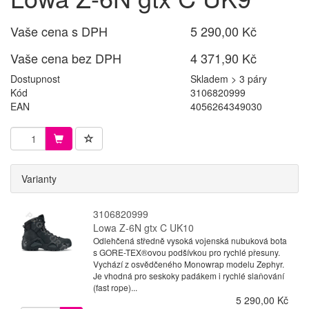
Vaše cena s DPH
5 290,00 Kč
Vaše cena bez DPH
4 371,90 Kč
Dostupnost
Skladem > 3 páry
Kód
3106820999
EAN
4056264349030
Varianty
3106820999
Lowa Z-6N gtx C UK10
Odlehčená středně vysoká vojenská nubuková bota
s GORE-TEX®ovou podšívkou pro rychlé přesuny.
Vychází z osvědčeného Monowrap modelu Zephyr.
Je vhodná pro seskoky padákem i rychlé slaňování
(fast rope)...
5 290,00 Kč