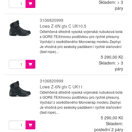
Skladem: > 3
páry
3106820999
Lowa Z-6N gtx C UK10,5
Odlehčená středně vysoká vojenská nubuková bota
s GORE-TEX®ovou podšívkou pro rychlé přesuny.
Vychází z osvědčeného Monowrap modelu Zephyr.
Je vhodná pro seskoky padákem i rychlé slaňování
(fast rope)...
5 290,00 Kč
Skladem: > 3
páry
3106820999
Lowa Z-6N gtx C UK11
Odlehčená středně vysoká vojenská nubuková bota
s GORE-TEX®ovou podšívkou pro rychlé přesuny.
Vychází z osvědčeného Monowrap modelu Zephyr.
Je vhodná pro seskoky padákem i rychlé slaňování
(fast rope)...
5 290,00 Kč
Skladem:
poslední 2 páry