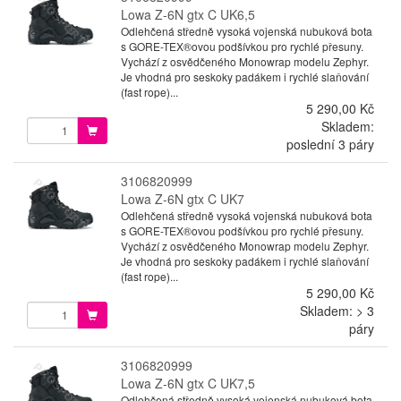
Lowa Z-6N gtx C UK6,5
Odlehčená středně vysoká vojenská nubuková bota
s GORE-TEX®ovou podšívkou pro rychlé přesuny.
Vychází z osvědčeného Monowrap modelu Zephyr.
Je vhodná pro seskoky padákem i rychlé slaňování
(fast rope)...
5 290,00 Kč
Skladem:
poslední 3 páry
3106820999
Lowa Z-6N gtx C UK7
Odlehčená středně vysoká vojenská nubuková bota
s GORE-TEX®ovou podšívkou pro rychlé přesuny.
Vychází z osvědčeného Monowrap modelu Zephyr.
Je vhodná pro seskoky padákem i rychlé slaňování
(fast rope)...
5 290,00 Kč
Skladem: > 3
páry
3106820999
Lowa Z-6N gtx C UK7,5
Odlehčená středně vysoká vojenská nubuková bota