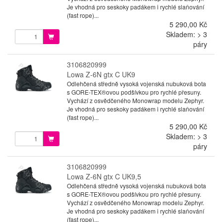
Je vhodná pro seskoky padákem i rychlé slaňování
(fast rope)...
5 290,00 Kč
Skladem: > 3
páry
3106820999
Lowa Z-6N gtx C UK9
Odlehčená středně vysoká vojenská nubuková bota
s GORE-TEX®ovou podšívkou pro rychlé přesuny.
Vychází z osvědčeného Monowrap modelu Zephyr.
Je vhodná pro seskoky padákem i rychlé slaňování
(fast rope)...
5 290,00 Kč
Skladem: > 3
páry
3106820999
Lowa Z-6N gtx C UK9,5
Odlehčená středně vysoká vojenská nubuková bota
s GORE-TEX®ovou podšívkou pro rychlé přesuny.
Vychází z osvědčeného Monowrap modelu Zephyr.
Je vhodná pro seskoky padákem i rychlé slaňování
(fast rope)...