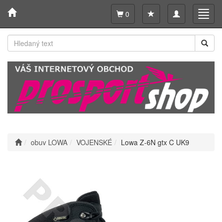
Toggle
Toggl
0
navigation
navig
obuv LOWA
VOJENSKÉ
Lowa Z-6N gtx C UK9