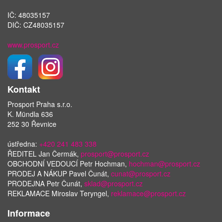
IČ: 48035157
DIČ: CZ48035157
www.prosport.cz
Kontakt
Prosport Praha s.r.o.
K. Mündla 636
252 30 Řevnice
ústředna:
+420 241 483 338
ŘEDITEL Jan Čermák,
prosport@prosport.cz
OBCHODNÍ VEDOUCÍ Petr Hochman,
hochman@prosport.cz
PRODEJ A NÁKUP Pavel Čunát,
cunat@prosport.cz
PRODEJNA Petr Čunát,
sklad@prosport.cz
REKLAMACE Miroslav Teryngel,
reklamace@prosport.cz
Informace