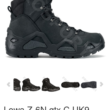
Lowa Z-6N gtx C UK9