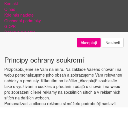
Kontakt
O nás
Kde nás najdete
Obchodní podmínky
GDPR
Doprava a platba
Bezpečnost plateb a ochrana dat
Akceptuji
Nastavit
Odstoupení od smlouvy
Nastavení soukromí
Principy ochrany soukromí
Přizpůsobujeme se Vám na míru. Na základě Vašeho chování na
webu personalizujeme jeho obsah a zobrazujeme Vám relevantní
nabídky a produkty. Kliknutím na tlačítko „Akceptuji“ souhlasíte
Copyright © ABRA Software a.s. 2018
také s využíváním cookies a předáním údajů o chování na webu
pro zobrazení cílené reklamy na sociálních sítích a v reklamních
sítích na dalších webech.
Personalizaci a cílenou reklamu si můžete podrobněji nastavit
nebo kdykoli vypnout po kliknutí na tlačítko „Nastavit“.