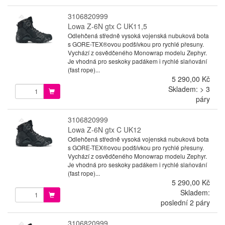
3106820999
Lowa Z-6N gtx C UK11,5
Odlehčená středně vysoká vojenská nubuková bota
s GORE-TEX®ovou podšívkou pro rychlé přesuny.
Vychází z osvědčeného Monowrap modelu Zephyr.
Je vhodná pro seskoky padákem i rychlé slaňování
(fast rope)...
5 290,00 Kč
Skladem: > 3
páry
3106820999
Lowa Z-6N gtx C UK12
Odlehčená středně vysoká vojenská nubuková bota
s GORE-TEX®ovou podšívkou pro rychlé přesuny.
Vychází z osvědčeného Monowrap modelu Zephyr.
Je vhodná pro seskoky padákem i rychlé slaňování
(fast rope)...
5 290,00 Kč
Skladem:
poslední 2 páry
3106820999