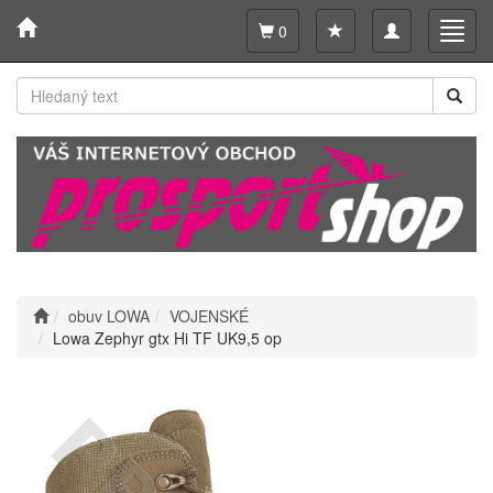
Toggle
Toggl
0
navigation
navig
obuv LOWA
VOJENSKÉ
Lowa Zephyr gtx Hi TF UK9,5 op