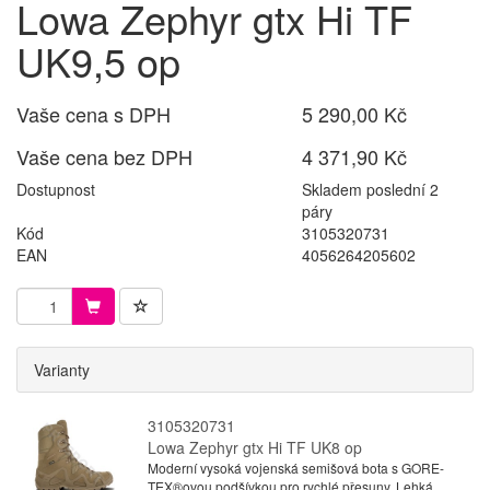
Lowa Zephyr gtx Hi TF
UK9,5 op
Vaše cena s DPH
5 290,00 Kč
Vaše cena bez DPH
4 371,90 Kč
Dostupnost
Skladem poslední 2
páry
Kód
3105320731
EAN
4056264205602
Varianty
3105320731
Lowa Zephyr gtx Hi TF UK8 op
Moderní vysoká vojenská semišová bota s GORE-
TEX®ovou podšívkou pro rychlé přesuny. Lehká,