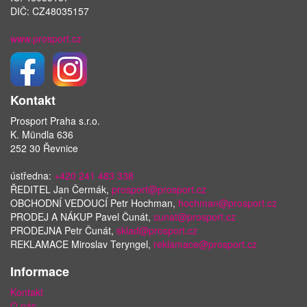
DIČ: CZ48035157
www.prosport.cz
Kontakt
Prosport Praha s.r.o.
K. Mündla 636
252 30 Řevnice
ústředna:
+420 241 483 338
ŘEDITEL Jan Čermák,
prosport@prosport.cz
OBCHODNÍ VEDOUCÍ Petr Hochman,
hochman@prosport.cz
PRODEJ A NÁKUP Pavel Čunát,
cunat@prosport.cz
PRODEJNA Petr Čunát,
sklad@prosport.cz
REKLAMACE Miroslav Teryngel,
reklamace@prosport.cz
Informace
Kontakt
O nás