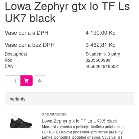
Lowa Zephyr gtx lo TF Ls
UK7 black
Vaše cena s DPH
4 190,00 Kč
Vaše cena bez DPH
3 462,81 Kč
Dostupnost
Skladem > 3 páry
Kód
3205500999
EAN
4056264918502
Varianty
3205500999
Lowa Zephyr gtx lo TF Ls UK3,5 black
Moderní vojenská a policejní taktická polobotka s
GORE-TEX®ovou podšívkou pro rychlé přesuny.
Lehká, pohodlná, podélně ohebná. Využívají jí i