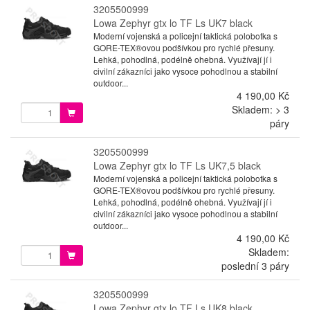
3205500999
Lowa Zephyr gtx lo TF Ls UK7 black
Moderní vojenská a policejní taktická polobotka s
GORE-TEX®ovou podšívkou pro rychlé přesuny.
Lehká, pohodlná, podélně ohebná. Využívají jí i
civilní zákazníci jako vysoce pohodlnou a stabilní
outdoor...
4 190,00 Kč
Skladem: > 3
páry
3205500999
Lowa Zephyr gtx lo TF Ls UK7,5 black
Moderní vojenská a policejní taktická polobotka s
GORE-TEX®ovou podšívkou pro rychlé přesuny.
Lehká, pohodlná, podélně ohebná. Využívají jí i
civilní zákazníci jako vysoce pohodlnou a stabilní
outdoor...
4 190,00 Kč
Skladem:
poslední 3 páry
3205500999
Lowa Zephyr gtx lo TF Ls UK8 black