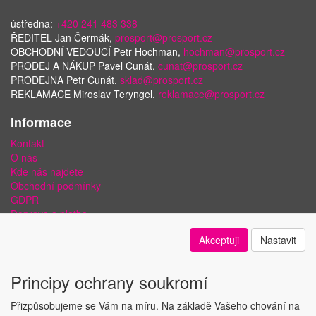
ústředna:
+420 241 483 338
ŘEDITEL Jan Čermák,
prosport@prosport.cz
OBCHODNÍ VEDOUCÍ Petr Hochman,
hochman@prosport.cz
PRODEJ A NÁKUP Pavel Čunát,
cunat@prosport.cz
PRODEJNA Petr Čunát,
sklad@prosport.cz
REKLAMACE Miroslav Teryngel,
reklamace@prosport.cz
Informace
Kontakt
O nás
Kde nás najdete
Obchodní podmínky
GDPR
Doprava a platba
Bezpečnost plateb a ochrana dat
Akceptuji
Nastavit
Odstoupení od smlouvy
Nastavení soukromí
Principy ochrany soukromí
Přizpůsobujeme se Vám na míru. Na základě Vašeho chování na