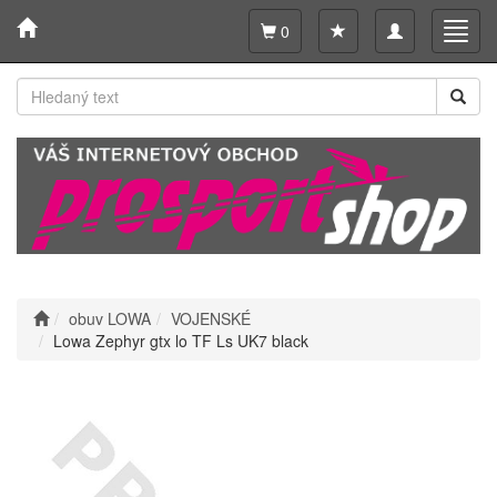
Toggle
Toggl
0
navigation
navig
obuv LOWA
VOJENSKÉ
Lowa Zephyr gtx lo TF Ls UK7 black