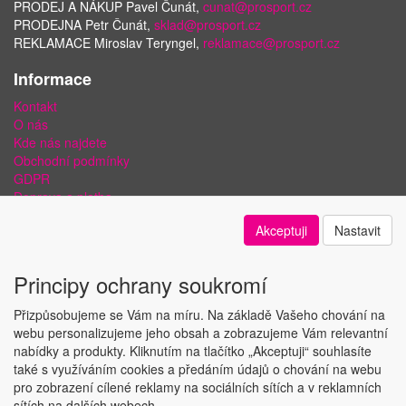
PRODEJ A NÁKUP Pavel Čunát,
cunat@prosport.cz
PRODEJNA Petr Čunát,
sklad@prosport.cz
REKLAMACE Miroslav Teryngel,
reklamace@prosport.cz
Informace
Kontakt
O nás
Kde nás najdete
Obchodní podmínky
GDPR
Doprava a platba
Bezpečnost plateb a ochrana dat
Akceptuji
Nastavit
Odstoupení od smlouvy
Nastavení soukromí
Principy ochrany soukromí
Přizpůsobujeme se Vám na míru. Na základě Vašeho chování na
webu personalizujeme jeho obsah a zobrazujeme Vám relevantní
nabídky a produkty. Kliknutím na tlačítko „Akceptuji“ souhlasíte
Copyright © ABRA Software a.s. 2018
také s využíváním cookies a předáním údajů o chování na webu
pro zobrazení cílené reklamy na sociálních sítích a v reklamních
sítích na dalších webech.