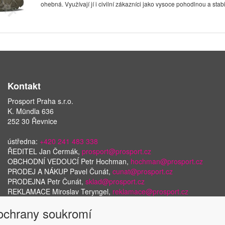
ohebná. Využívají jí i civilní zákazníci jako vysoce pohodlnou a stabil
Kontakt
Prosport Praha s.r.o.
K. Mündla 636
252 30 Řevnice
ústředna:
+420 241 483 338
ŘEDITEL Jan Čermák,
prosport@prosport.cz
OBCHODNÍ VEDOUCÍ Petr Hochman,
hochman@prosport.cz
PRODEJ A NÁKUP Pavel Čunát,
cunat@prosport.cz
PRODEJNA Petr Čunát,
sklad@prosport.cz
REKLAMACE Miroslav Teryngel,
reklamace@prosport.cz
 ochrany soukromí