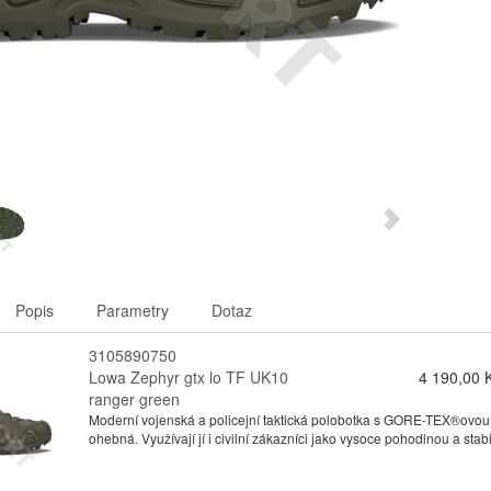
Popis
Parametry
Dotaz
3105890750
Lowa Zephyr gtx lo TF UK10
4 190,00 
ranger green
Moderní vojenská a policejní taktická polobotka s GORE-TEX®ovou
ohebná. Využívají jí i civilní zákazníci jako vysoce pohodlnou a stabil