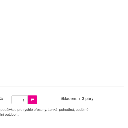
Kč
Skladem: > 3 páry
 podšívkou pro rychlé přesuny. Lehká, pohodlná, podélně
ní outdoor...