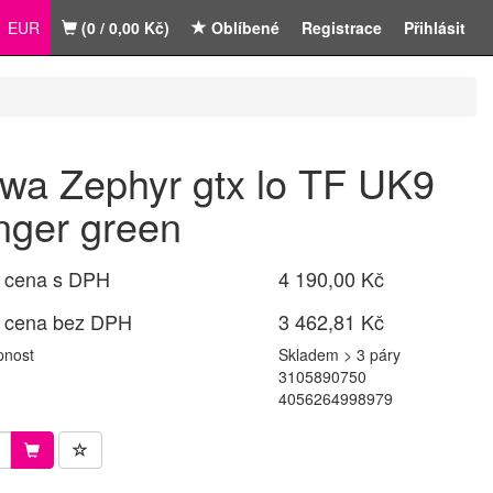
EUR
(0 / 0,00 Kč)
Oblíbené
Registrace
Přihlásit
wa Zephyr gtx lo TF UK9
nger green
 cena s DPH
4 190,00 Kč
 cena bez DPH
3 462,81 Kč
pnost
Skladem > 3 páry
3105890750
4056264998979