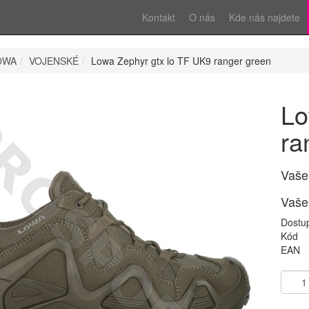
Kontakt
O nás
Kde nás najdete
OWA
VOJENSKÉ
Lowa Zephyr gtx lo TF UK9 ranger green
Lo
ra
Vaše
Vaše
Dostu
Kód
EAN