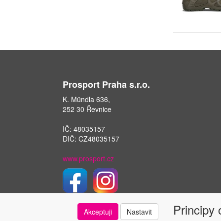
Prosport Praha s.r.o.
K. Mündla 636,
252 30 Řevnice
IČ: 48035157
DIČ: CZ48035157
www.prosport.cz
Principy
Akceptuji
Nastavit