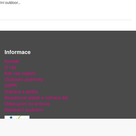
ní outdoor...
Informace
Kontakt
O nás
Kde nás najdete
Obchodní podmínky
GDPR
Doprava a platba
Bezpečnost plateb a ochrana dat
Odstoupení od smlouvy
Nastavení soukromí