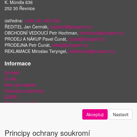
K. Mündla 636
252 30 Řevnice
ústředna:
+420 241 483 338
ŘEDITEL Jan Čermák,
prosport@prosport.cz
OBCHODNÍ VEDOUCÍ Petr Hochman,
hochman@prosport.cz
PRODEJ A NÁKUP Pavel Čunát,
cunat@prosport.cz
PRODEJNA Petr Čunát,
sklad@prosport.cz
REKLAMACE Miroslav Teryngel,
reklamace@prosport.cz
Informace
Kontakt
O nás
Kde nás najdete
Obchodní podmínky
GDPR
Doprava a platba
Bezpečnost plateb a ochrana dat
Akceptuji
Nastavit
Odstoupení od smlouvy
Nastavení soukromí
Principy ochrany soukromí