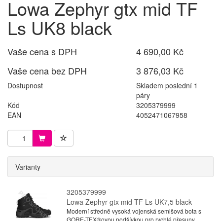
Lowa Zephyr gtx mid TF
Ls UK8 black
Vaše cena s DPH
4 690,00 Kč
Vaše cena bez DPH
3 876,03 Kč
Dostupnost
Skladem poslední 1
páry
Kód
3205379999
EAN
4052471067958
Varianty
3205379999
Lowa Zephyr gtx mid TF Ls UK7,5 black
Moderní středně vysoká vojenská semišová bota s
GORE-TEX®ovou podšívkou pro rychlé přesuny.