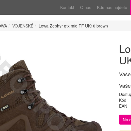
Kontakt
O nás
Kde nás najdete
OWA
VOJENSKÉ
Lowa Zephyr gtx mid TF UK10 brown
Lo
UK
Vaše
Vaše
Dostu
Kód
EAN
Na 