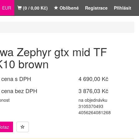
EUR
(0 / 0,00 Kč)
Oblíbené
Registrace
Přihlásit
wa Zephyr gtx mid TF
10 brown
 cena s DPH
4 690,00 Kč
 cena bez DPH
3 876,03 Kč
pnost
na objednávku
3105370493
4056264081268
dotaz