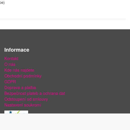
pe)
Informace
Kontakt
O nás
Kde nás najdete
Obchodní podmínky
GDPR
Doprava a platba
Bezpečnost plateb a ochrana dat
Odstoupení od smlouvy
Nastavení soukromí