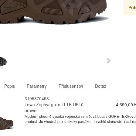
Při
Popis
Parametry
Příslušenství
Dotaz
3105370493
Lowa Zephyr gtx mid TF UK10
4 690,00 
brown
Moderní středně vysoká vojenská semišová bota s GORE-TEX®ovou 
ohebná. Je vhodná pro seskoky padákem i rychlé slaňování (fast ro