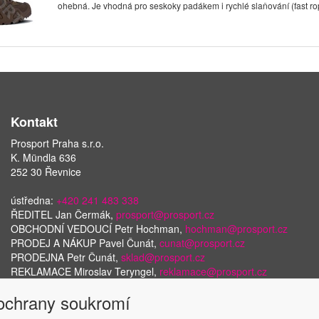
ohebná. Je vhodná pro seskoky padákem i rychlé slaňování (fast ro
Kontakt
Prosport Praha s.r.o.
K. Mündla 636
252 30 Řevnice
ústředna:
+420 241 483 338
ŘEDITEL Jan Čermák,
prosport@prosport.cz
OBCHODNÍ VEDOUCÍ Petr Hochman,
hochman@prosport.cz
PRODEJ A NÁKUP Pavel Čunát,
cunat@prosport.cz
PRODEJNA Petr Čunát,
sklad@prosport.cz
REKLAMACE Miroslav Teryngel,
reklamace@prosport.cz
 ochrany soukromí