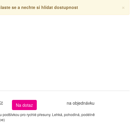
×
hlaste se a nechte si hlídat dostupnost
Kč
na objednávku
Na dotaz
podšívkou pro rychlé přesuny. Lehká, pohodlná, podélně
pe)