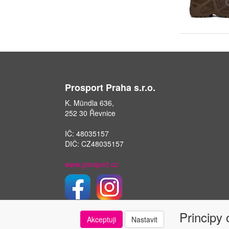
Prosport Praha s.r.o.
K. Mündla 636,
252 30 Řevnice
IČ: 48035157
DIČ: CZ48035157
www.prosport.cz
Principy
Akceptuji
Nastavit