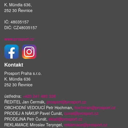
K. Mündla 636,
252 30 Řevnice
IČ: 48035157
DIČ: CZ48035157
www.prosport.cz
Kontakt
Prosport Praha s.r.o.
K. Mündla 636
252 30 Řevnice
ústředna:
+420 241 483 338
ŘEDITEL Jan Čermák,
prosport@prosport.cz
OBCHODNÍ VEDOUCÍ Petr Hochman,
hochman@prosport.cz
PRODEJ A NÁKUP Pavel Čunát,
cunat@prosport.cz
PRODEJNA Petr Čunát,
sklad@prosport.cz
REKLAMACE Miroslav Teryngel,
reklamace@prosport.cz