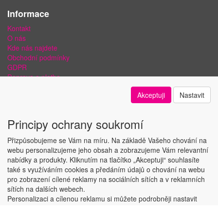
Informace
Kontakt
O nás
Kde nás najdete
Obchodní podmínky
GDPR
Doprava a platba
Bezpečnost plateb a ochrana dat
Akceptuji
Nastavit
Odstoupení od smlouvy
Nastavení soukromí
Principy ochrany soukromí
Přizpůsobujeme se Vám na míru. Na základě Vašeho chování na
webu personalizujeme jeho obsah a zobrazujeme Vám relevantní
nabídky a produkty. Kliknutím na tlačítko „Akceptuji“ souhlasíte
Copyright © ABRA Software a.s. 2018
také s využíváním cookies a předáním údajů o chování na webu
pro zobrazení cílené reklamy na sociálních sítích a v reklamních
sítích na dalších webech.
Personalizaci a cílenou reklamu si můžete podrobněji nastavit
nebo kdykoli vypnout po kliknutí na tlačítko „Nastavit“.