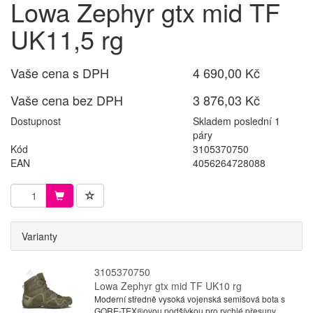
Lowa Zephyr gtx mid TF
UK11,5 rg
Vaše cena s DPH
4 690,00 Kč
Vaše cena bez DPH
3 876,03 Kč
Dostupnost
Skladem poslední 1
páry
Kód
3105370750
EAN
4056264728088
Varianty
3105370750
Lowa Zephyr gtx mid TF UK10 rg
Moderní středně vysoká vojenská semišová bota s
GORE-TEX®ovou podšívkou pro rychlé přesuny.