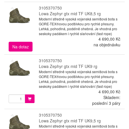
3105370750
Lowa Zephyr gtx mid TF UK8,5 rg
Moderní středně vysoká vojenská semišová bota s
GORE-TEX®ovou podšívkou pro rychlé přesuny.
Lehká, pohodlná, podélně ohebná. Je vhodná pro
seskoky padákem i rychlé slaňování (fast rope)
4 690,00 Kč
na objednávku
Na dotaz
3105370750
Lowa Zephyr gtx mid TF UK9 rg
Moderní středně vysoká vojenská semišová bota s
GORE-TEX®ovou podšívkou pro rychlé přesuny.
Lehká, pohodlná, podélně ohebná. Je vhodná pro
seskoky padákem i rychlé slaňování (fast rope)
4 690,00 Kč
Skladem:
poslední 3 páry
3105370750
Lowa Zephyr gtx mid TF UK9,5 rg
Moderní středně vysoká vojenská semišová bota s