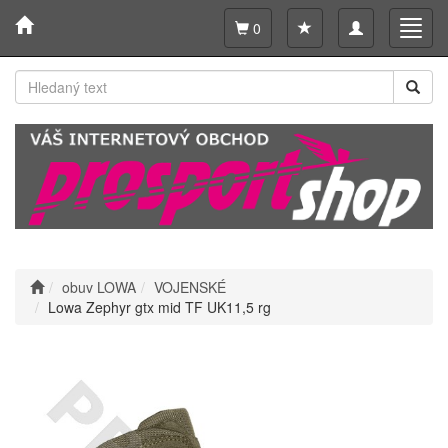
Toggle
Toggl
0
navigation
navig
obuv LOWA
VOJENSKÉ
Lowa Zephyr gtx mid TF UK11,5 rg