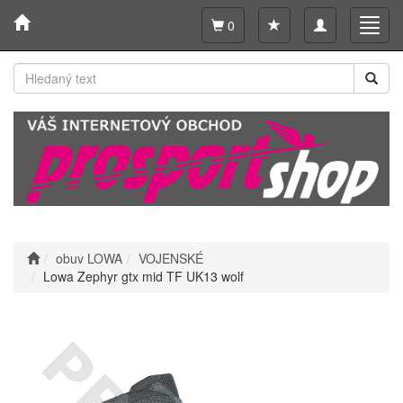
Toggle
Toggl
0
navigation
navig
obuv LOWA
VOJENSKÉ
Lowa Zephyr gtx mid TF UK13 wolf