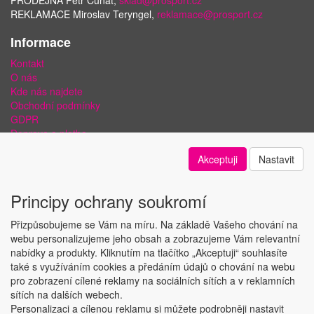
REKLAMACE Miroslav Teryngel,
reklamace@prosport.cz
Informace
Kontakt
O nás
Kde nás najdete
Obchodní podmínky
GDPR
Doprava a platba
Bezpečnost plateb a ochrana dat
Akceptuji
Nastavit
Odstoupení od smlouvy
Nastavení soukromí
Principy ochrany soukromí
Přizpůsobujeme se Vám na míru. Na základě Vašeho chování na
webu personalizujeme jeho obsah a zobrazujeme Vám relevantní
nabídky a produkty. Kliknutím na tlačítko „Akceptuji“ souhlasíte
Copyright © ABRA Software a.s. 2018
také s využíváním cookies a předáním údajů o chování na webu
pro zobrazení cílené reklamy na sociálních sítích a v reklamních
sítích na dalších webech.
Personalizaci a cílenou reklamu si můžete podrobněji nastavit