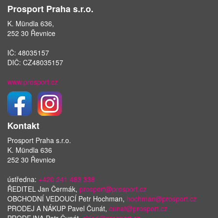
Prosport Praha s.r.o.
K. Mündla 636,
252 30 Řevnice
IČ: 48035157
DIČ: CZ48035157
www.prosport.cz
Kontakt
Prosport Praha s.r.o.
K. Mündla 636
252 30 Řevnice
ústředna:
+420 241 483 338
ŘEDITEL Jan Čermák,
prosport@prosport.cz
OBCHODNÍ VEDOUCÍ Petr Hochman,
hochman@prosport.cz
PRODEJ A NÁKUP Pavel Čunát,
cunat@prosport.cz
PRODEJNA Petr Čunát,
sklad@prosport.cz