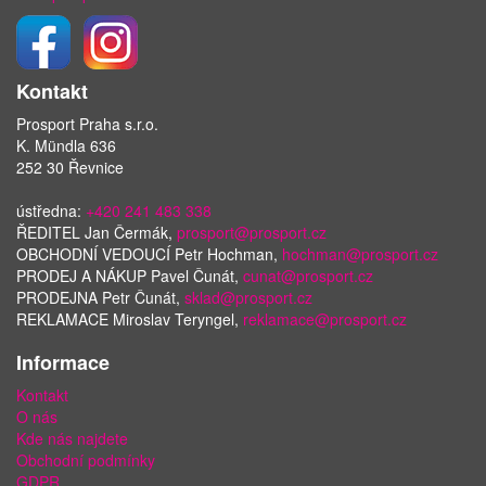
Kontakt
Prosport Praha s.r.o.
K. Mündla 636
252 30 Řevnice
ústředna:
+420 241 483 338
ŘEDITEL Jan Čermák,
prosport@prosport.cz
OBCHODNÍ VEDOUCÍ Petr Hochman,
hochman@prosport.cz
PRODEJ A NÁKUP Pavel Čunát,
cunat@prosport.cz
PRODEJNA Petr Čunát,
sklad@prosport.cz
REKLAMACE Miroslav Teryngel,
reklamace@prosport.cz
Informace
Kontakt
O nás
Kde nás najdete
Obchodní podmínky
GDPR