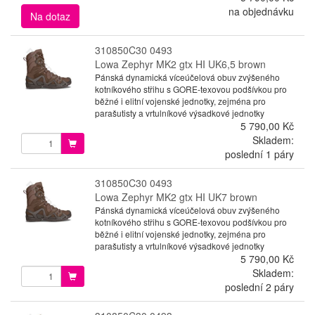
na objednávku
Na dotaz
310850C30 0493
Lowa Zephyr MK2 gtx HI UK6,5 brown
Pánská dynamická víceúčelová obuv zvýšeného
kotníkového střihu s GORE-texovou podšívkou pro
běžné i elitní vojenské jednotky, zejména pro
parašutisty a vrtulníkové výsadkové jednotky
5 790,00 Kč
Skladem:
poslední 1 páry
310850C30 0493
Lowa Zephyr MK2 gtx HI UK7 brown
Pánská dynamická víceúčelová obuv zvýšeného
kotníkového střihu s GORE-texovou podšívkou pro
běžné i elitní vojenské jednotky, zejména pro
parašutisty a vrtulníkové výsadkové jednotky
5 790,00 Kč
Skladem:
poslední 2 páry