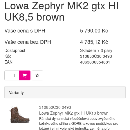
Lowa Zephyr MK2 gtx HI
UK8,5 brown
Vaše cena s DPH
5 790,00 Kč
Vaše cena bez DPH
4 785,12 Kč
Dostupnost
Skladem > 3 páry
Kód
310850C30 0493
EAN
4063606354881
Varianty
310850C30 0493
Lowa Zephyr MK2 gtx HI UK10 brown
Pánská dynamická víceúčelová obuv zvýšeného
kotníkového střihu s GORE-texovou podšívkou pro
běžné i elitní vojenské jednotky, zejména pro