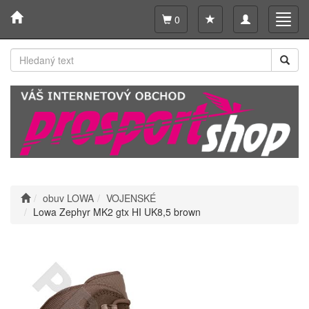
Toggle
Toggl
0
navigation
navig
obuv LOWA
VOJENSKÉ
Lowa Zephyr MK2 gtx HI UK8,5 brown