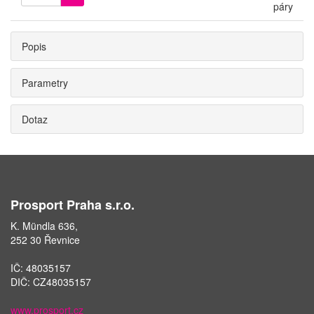
páry
Popis
Parametry
Dotaz
Prosport Praha s.r.o.
K. Mündla 636,
252 30 Řevnice
IČ: 48035157
DIČ: CZ48035157
www.prosport.cz