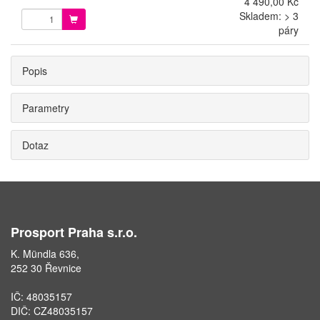
4 490,00 Kč
Skladem: > 3
páry
Popis
Parametry
Dotaz
Prosport Praha s.r.o.
K. Mündla 636,
252 30 Řevnice
IČ: 48035157
DIČ: CZ48035157