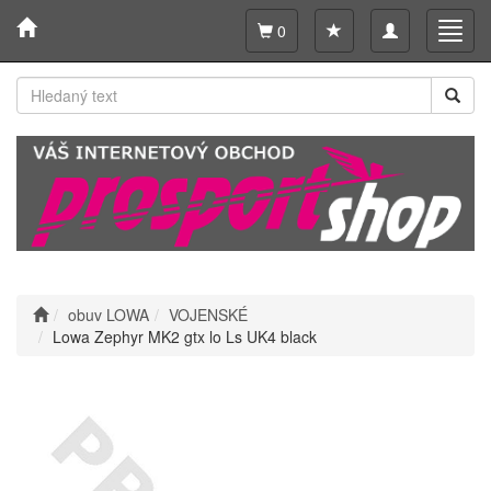
Toggle
Toggl
0
navigation
navig
obuv LOWA
VOJENSKÉ
Lowa Zephyr MK2 gtx lo Ls UK4 black