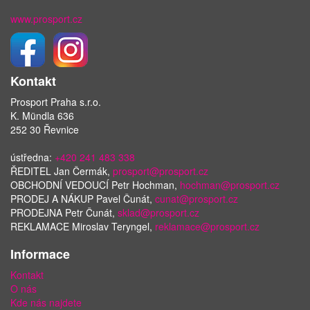
www.prosport.cz
Kontakt
Prosport Praha s.r.o.
K. Mündla 636
252 30 Řevnice
ústředna:
+420 241 483 338
ŘEDITEL Jan Čermák,
prosport@prosport.cz
OBCHODNÍ VEDOUCÍ Petr Hochman,
hochman@prosport.cz
PRODEJ A NÁKUP Pavel Čunát,
cunat@prosport.cz
PRODEJNA Petr Čunát,
sklad@prosport.cz
REKLAMACE Miroslav Teryngel,
reklamace@prosport.cz
Informace
Kontakt
O nás
Kde nás najdete