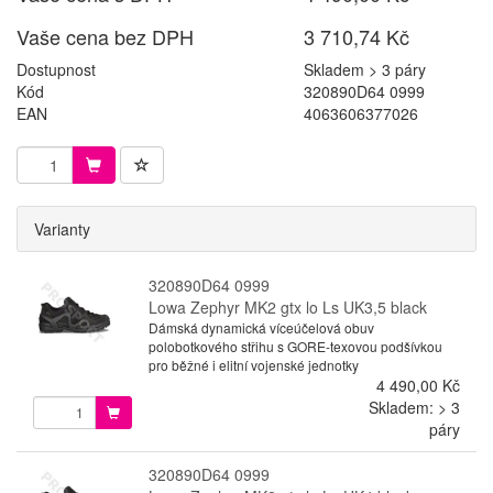
Vaše cena bez DPH
3 710,74 Kč
Dostupnost
Skladem > 3 páry
Kód
320890D64 0999
EAN
4063606377026
Varianty
320890D64 0999
Lowa Zephyr MK2 gtx lo Ls UK3,5 black
Dámská dynamická víceúčelová obuv
polobotkového střihu s GORE-texovou podšívkou
pro běžné i elitní vojenské jednotky
4 490,00 Kč
Skladem: > 3
páry
320890D64 0999