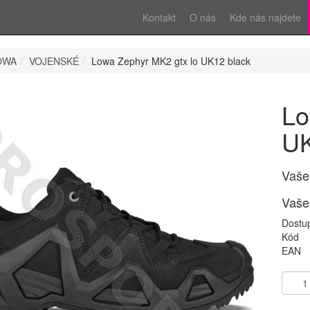
Kontakt
O nás
Kde nás najdete
OWA
VOJENSKÉ
Lowa Zephyr MK2 gtx lo UK12 black
Lo
UK
Vaše
Vaše
Dostu
Kód
EAN