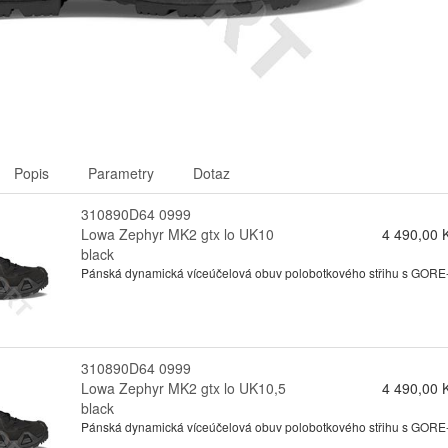
Popis
Parametry
Dotaz
310890D64 0999
Lowa Zephyr MK2 gtx lo UK10
4 490,00 
black
Pánská dynamická víceúčelová obuv polobotkového střihu s GORE-te
310890D64 0999
Lowa Zephyr MK2 gtx lo UK10,5
4 490,00 
black
Pánská dynamická víceúčelová obuv polobotkového střihu s GORE-te