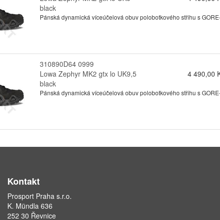
black
Pánská dynamická víceúčelová obuv polobotkového střihu s GORE-te
310890D64 0999
Lowa Zephyr MK2 gtx lo UK9,5
4 490,00 
black
Pánská dynamická víceúčelová obuv polobotkového střihu s GORE-te
Kontakt
Prosport Praha s.r.o.
K. Mündla 636
252 30 Řevnice