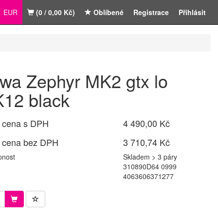
EUR
(0 / 0,00 Kč)
Oblíbené
Registrace
Přihlásit
wa Zephyr MK2 gtx lo
12 black
 cena s DPH
4 490,00 Kč
 cena bez DPH
3 710,74 Kč
pnost
Skladem > 3 páry
310890D64 0999
4063606371277