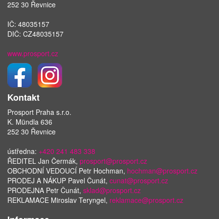
252 30 Řevnice
IČ: 48035157
DIČ: CZ48035157
www.prosport.cz
Kontakt
Prosport Praha s.r.o.
K. Mündla 636
252 30 Řevnice
ústředna:
+420 241 483 338
ŘEDITEL Jan Čermák,
prosport@prosport.cz
OBCHODNÍ VEDOUCÍ Petr Hochman,
hochman@prosport.cz
PRODEJ A NÁKUP Pavel Čunát,
cunat@prosport.cz
PRODEJNA Petr Čunát,
sklad@prosport.cz
REKLAMACE Miroslav Teryngel,
reklamace@prosport.cz