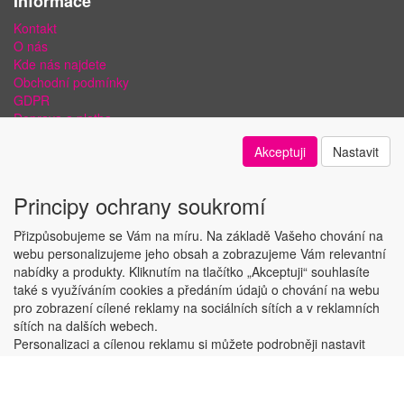
Informace
Kontakt
O nás
Kde nás najdete
Obchodní podmínky
GDPR
Doprava a platba
Bezpečnost plateb a ochrana dat
Akceptuji
Nastavit
Odstoupení od smlouvy
Nastavení soukromí
Principy ochrany soukromí
Přizpůsobujeme se Vám na míru. Na základě Vašeho chování na
webu personalizujeme jeho obsah a zobrazujeme Vám relevantní
nabídky a produkty. Kliknutím na tlačítko „Akceptuji“ souhlasíte
Copyright © ABRA Software a.s. 2018
také s využíváním cookies a předáním údajů o chování na webu
pro zobrazení cílené reklamy na sociálních sítích a v reklamních
sítích na dalších webech.
Personalizaci a cílenou reklamu si můžete podrobněji nastavit
nebo kdykoli vypnout po kliknutí na tlačítko „Nastavit“.