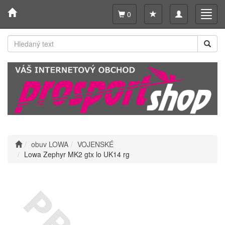
Toggle
Toggl
0
navigation
navig
obuv LOWA
VOJENSKÉ
Lowa Zephyr MK2 gtx lo UK14 rg