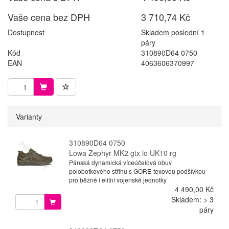
Vaše cena bez DPH
3 710,74 Kč
Dostupnost
Skladem poslední 1
páry
Kód
310890D64 0750
EAN
4063606370997
Varianty
310890D64 0750
Lowa Zephyr MK2 gtx lo UK10 rg
Pánská dynamická víceúčelová obuv
polobotkového střihu s GORE-texovou podšívkou
pro běžné i elitní vojenské jednotky
4 490,00 Kč
Skladem: > 3
páry