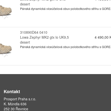
desert
Pánská dynamická víceúčelová obuv polobotkového střihu s GORE-te
310890D64 0410
Lowa Zephyr MK2 gtx lo UK9,5
4 490,00 
desert
Pánská dynamická víceúčelová obuv polobotkového střihu s GORE-te
Kontakt
Prosport Praha s.r.o.
K. Mündla 636
252 30 Řevnice