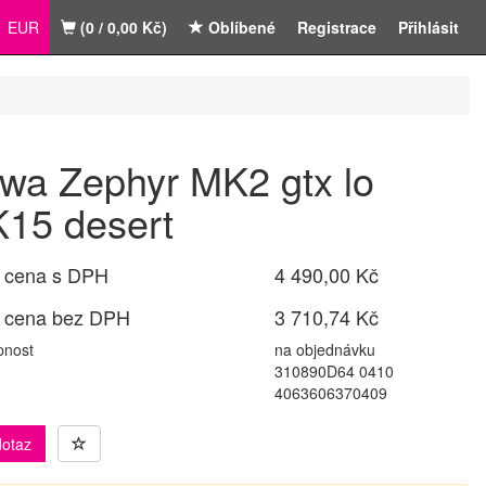
EUR
(0 / 0,00 Kč)
Oblíbené
Registrace
Přihlásit
wa Zephyr MK2 gtx lo
15 desert
 cena s DPH
4 490,00 Kč
 cena bez DPH
3 710,74 Kč
pnost
na objednávku
310890D64 0410
4063606370409
dotaz