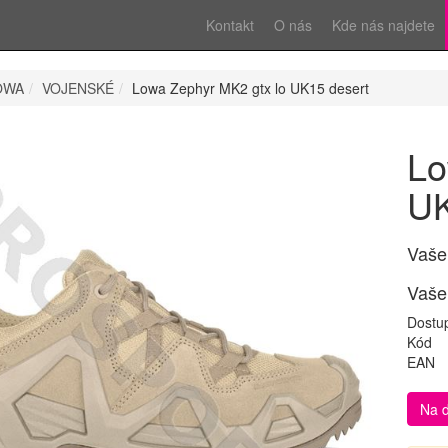
Kontakt
O nás
Kde nás najdete
OWA
VOJENSKÉ
Lowa Zephyr MK2 gtx lo UK15 desert
Lo
UK
Vaše
Vaše
Dostu
Kód
EAN
Na 