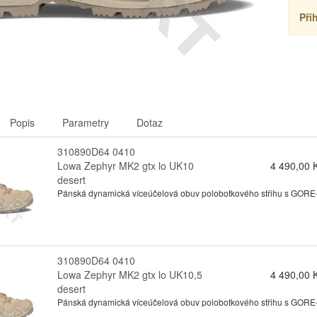
Při
Popis
Parametry
Dotaz
310890D64 0410
Lowa Zephyr MK2 gtx lo UK10
4 490,00 
desert
Pánská dynamická víceúčelová obuv polobotkového střihu s GORE-te
310890D64 0410
Lowa Zephyr MK2 gtx lo UK10,5
4 490,00 
desert
Pánská dynamická víceúčelová obuv polobotkového střihu s GORE-te