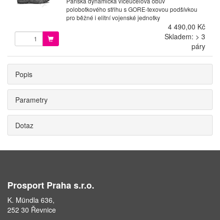
Pánská dynamická víceúčelová obuv
polobotkového střihu s GORE-texovou podšívkou
pro běžné i elitní vojenské jednotky
4 490,00 Kč
Skladem: > 3
páry
Popis
Parametry
Dotaz
Prosport Praha s.r.o.
K. Mündla 636,
252 30 Řevnice