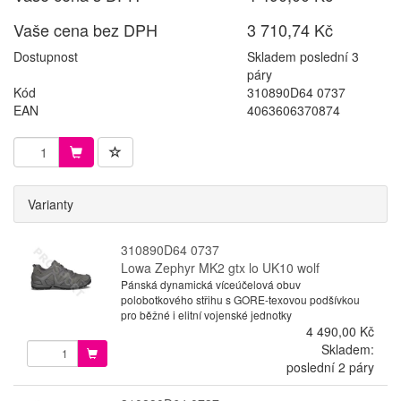
Vaše cena bez DPH
3 710,74 Kč
Dostupnost
Skladem poslední 3
páry
Kód
310890D64 0737
EAN
4063606370874
Varianty
310890D64 0737
Lowa Zephyr MK2 gtx lo UK10 wolf
Pánská dynamická víceúčelová obuv
polobotkového střihu s GORE-texovou podšívkou
pro běžné i elitní vojenské jednotky
4 490,00 Kč
Skladem:
poslední 2 páry