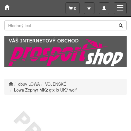
Toggle
Toggl
0
navigation
navig
obuv LOWA
VOJENSKÉ
Lowa Zephyr MK2 gtx lo UK7 wolf