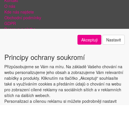
Kontakt
O nás
Kde nás najdete
Obchodní podmínky
GDPR
Doprava a platba
Bezpečnost plateb a ochrana dat
Akceptuji
Nastavit
Odstoupení od smlouvy
Nastavení soukromí
Principy ochrany soukromí
Přizpůsobujeme se Vám na míru. Na základě Vašeho chování na
webu personalizujeme jeho obsah a zobrazujeme Vám relevantní
nabídky a produkty. Kliknutím na tlačítko „Akceptuji“ souhlasíte
Copyright © ABRA Software a.s. 2018
také s využíváním cookies a předáním údajů o chování na webu
pro zobrazení cílené reklamy na sociálních sítích a v reklamních
sítích na dalších webech.
Personalizaci a cílenou reklamu si můžete podrobněji nastavit
nebo kdykoli vypnout po kliknutí na tlačítko „Nastavit“.