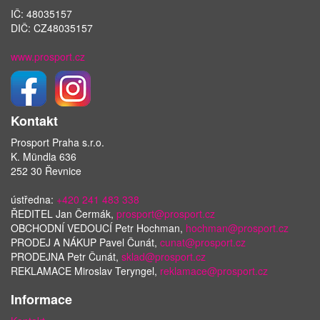
IČ: 48035157
DIČ: CZ48035157
www.prosport.cz
Kontakt
Prosport Praha s.r.o.
K. Mündla 636
252 30 Řevnice
ústředna:
+420 241 483 338
ŘEDITEL Jan Čermák,
prosport@prosport.cz
OBCHODNÍ VEDOUCÍ Petr Hochman,
hochman@prosport.cz
PRODEJ A NÁKUP Pavel Čunát,
cunat@prosport.cz
PRODEJNA Petr Čunát,
sklad@prosport.cz
REKLAMACE Miroslav Teryngel,
reklamace@prosport.cz
Informace