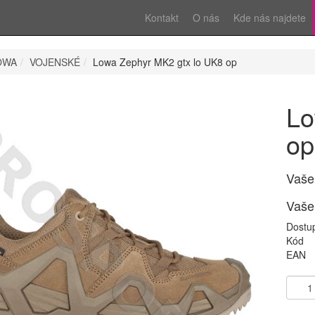
Kontakt
O nás
Kde nás najdete
OWA
VOJENSKÉ
Lowa Zephyr MK2 gtx lo UK8 op
Lo
op
Vaše
Vaše
Dostu
Kód
EAN