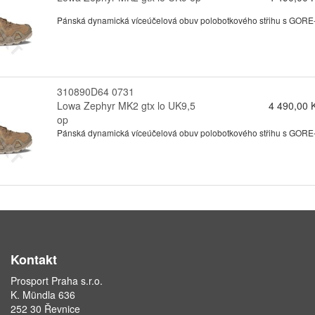
Pánská dynamická víceúčelová obuv polobotkového střihu s GORE-te
310890D64 0731
Lowa Zephyr MK2 gtx lo UK9,5
4 490,00 
op
Pánská dynamická víceúčelová obuv polobotkového střihu s GORE-te
Kontakt
Prosport Praha s.r.o.
K. Mündla 636
252 30 Řevnice