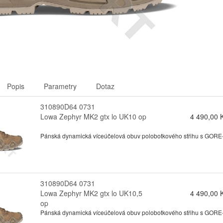
Popis
Parametry
Dotaz
310890D64 0731
Lowa Zephyr MK2 gtx lo UK10 op
4 490,00 
Pánská dynamická víceúčelová obuv polobotkového střihu s GORE-te
310890D64 0731
Lowa Zephyr MK2 gtx lo UK10,5
4 490,00 
op
Pánská dynamická víceúčelová obuv polobotkového střihu s GORE-te