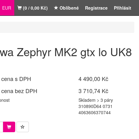
EUR
(0 / 0,00 Kč)
Oblíbené
Registrace
Přihlásit
wa Zephyr MK2 gtx lo UK8
 cena s DPH
4 490,00 Kč
 cena bez DPH
3 710,74 Kč
pnost
Skladem > 3 páry
310890D64 0731
4063606370744