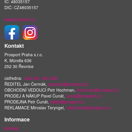
IČ: 48035157
DIČ: CZ48035157
www.prosport.cz
Kontakt
Prosport Praha s.r.o.
K. Mündla 636
252 30 Řevnice
ústředna:
+420 241 483 338
ŘEDITEL Jan Čermák,
prosport@prosport.cz
OBCHODNÍ VEDOUCÍ Petr Hochman,
hochman@prosport.cz
PRODEJ A NÁKUP Pavel Čunát,
cunat@prosport.cz
PRODEJNA Petr Čunát,
sklad@prosport.cz
REKLAMACE Miroslav Teryngel,
reklamace@prosport.cz
Informace
Kontakt