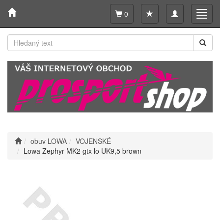
Toggle
Toggl
0
navigation
navig
obuv LOWA
VOJENSKÉ
Lowa Zephyr MK2 gtx lo UK9,5 brown