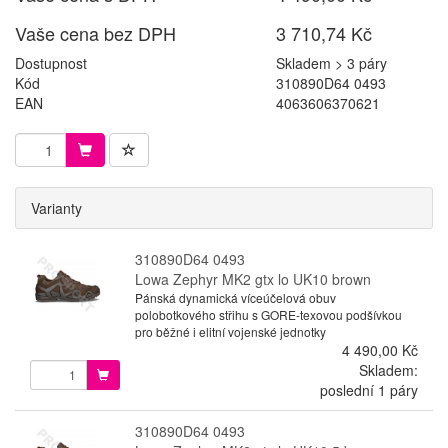
Vaše cena bez DPH
3 710,74 Kč
Dostupnost
Skladem > 3 páry
Kód
310890D64 0493
EAN
4063606370621
Varianty
310890D64 0493
Lowa Zephyr MK2 gtx lo UK10 brown
Pánská dynamická víceúčelová obuv
polobotkového střihu s GORE-texovou podšívkou
pro běžné i elitní vojenské jednotky
4 490,00 Kč
Skladem:
poslední 1 páry
310890D64 0493