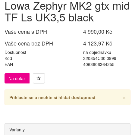
Lowa Zephyr MK2 gtx mid
TF Ls UK3,5 black
Vaše cena s DPH
4 990,00 Kč
Vaše cena bez DPH
4 123,97 Kč
Dostupnost
na objednávku
Kód
320854C30 0999
EAN
4063606364255
Na dotaz
×
Přihlaste se a nechte si hlídat dostupnost
Varianty