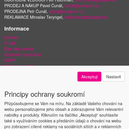
PRODEJ A NÁKUP Pavel Čunát,
cunat@prosport.cz
PRODEJNA Petr Čunát,
sklad@prosport.cz
REKLAMACE Miroslav Teryngel,
reklamace@prosport.cz
Informace
Kontakt
O nás
Kde nás najdete
Obchodní podmínky
GDPR
Doprava a platba
Bezpečnost plateb a ochrana dat
Akceptuji
Nastavit
Odstoupení od smlouvy
Nastavení soukromí
Principy ochrany soukromí
Přizpůsobujeme se Vám na míru. Na základě Vašeho chování na
webu personalizujeme jeho obsah a zobrazujeme Vám relevantní
nabídky a produkty. Kliknutím na tlačítko „Akceptuji“ souhlasíte
Copyright © ABRA Software a.s. 2018
také s využíváním cookies a předáním údajů o chování na webu
pro zobrazení cílené reklamy na sociálních sítích a v reklamních