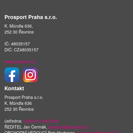
Prosport Praha s.r.o.
K. Mündla 636,
252 30 Řevnice
IČ: 48035157
DIČ: CZ48035157
www.prosport.cz
Kontakt
Prosport Praha s.r.o.
K. Mündla 636
252 30 Řevnice
ústředna:
+420 241 483 338
ŘEDITEL Jan Čermák,
prosport@prosport.cz
OBCHODNÍ VEDOUCÍ Petr Hochman,
hochman@prosport.cz