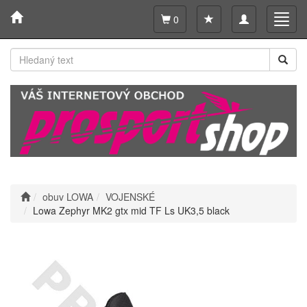
Toggle
Toggl
0
navigation
navig
obuv LOWA
VOJENSKÉ
Lowa Zephyr MK2 gtx mid TF Ls UK3,5 black