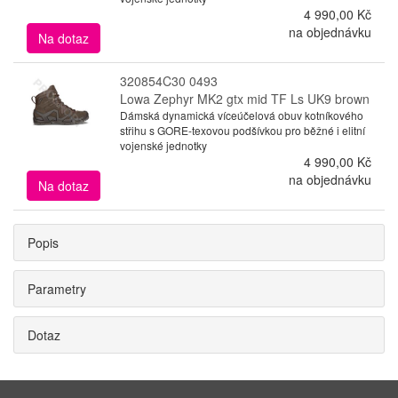
4 990,00 Kč
na objednávku
Na dotaz
320854C30 0493
Lowa Zephyr MK2 gtx mid TF Ls UK9 brown
Dámská dynamická víceúčelová obuv kotníkového
střihu s GORE-texovou podšívkou pro běžné i elitní
vojenské jednotky
4 990,00 Kč
na objednávku
Na dotaz
Popis
Parametry
Dotaz