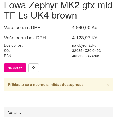
Lowa Zephyr MK2 gtx mid
TF Ls UK4 brown
Vaše cena s DPH
4 990,00 Kč
Vaše cena bez DPH
4 123,97 Kč
Dostupnost
na objednávku
Kód
320854C30 0493
EAN
4063606363708
Na dotaz
×
Přihlaste se a nechte si hlídat dostupnost
Varianty