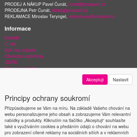
PRODEJ A NÁKUP Pavel Čunát,
cunat@prosport.cz
PRODEJNA Petr Čunát,
sklad@prosport.cz
REKLAMACE Miroslav Teryngel,
reklamace@prosport.cz
Informace
Kontakt
O nás
Kde nás najdete
Obchodní podmínky
GDPR
Doprava a platba
Bezpečnost plateb a ochrana dat
Akceptuji
Nastavit
Odstoupení od smlouvy
Nastavení soukromí
Principy ochrany soukromí
Přizpůsobujeme se Vám na míru. Na základě Vašeho chování na
webu personalizujeme jeho obsah a zobrazujeme Vám relevantní
nabídky a produkty. Kliknutím na tlačítko „Akceptuji“ souhlasíte
Copyright © ABRA Software a.s. 2018
také s využíváním cookies a předáním údajů o chování na webu
pro zobrazení cílené reklamy na sociálních sítích a v reklamních