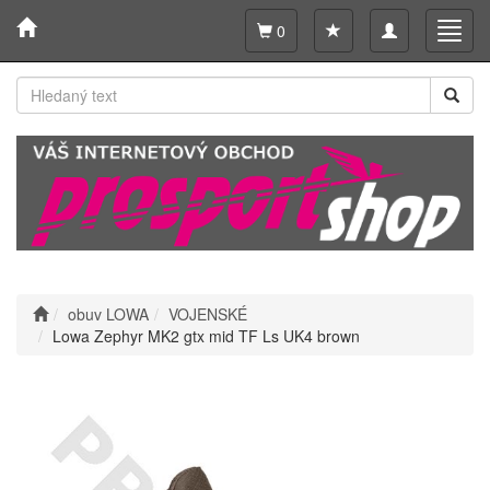
Toggle
Toggl
0
navigation
navig
obuv LOWA
VOJENSKÉ
Lowa Zephyr MK2 gtx mid TF Ls UK4 brown