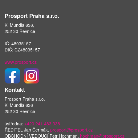
Prosport Praha s.r.o.
K. Mündla 636,
252 30 Řevnice
IČ: 48035157
DIČ: CZ48035157
www.prosport.cz
Kontakt
Prosport Praha s.r.o.
K. Mündla 636
252 30 Řevnice
ústředna:
+420 241 483 338
ŘEDITEL Jan Čermák,
prosport@prosport.cz
OBCHODNÍ VEDOUCÍ Petr Hochman,
hochman@prosport.cz