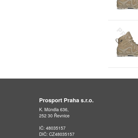
Prosport Praha s.r.o.
K. Mündla 636,
252 30 Řevnice
IČ: 48035157
DIČ: CZ48035157