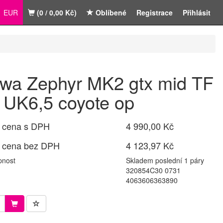
EUR
(0 / 0,00 Kč)
Oblíbené
Registrace
Přihlásit
wa Zephyr MK2 gtx mid TF
 UK6,5 coyote op
 cena s DPH
4 990,00 Kč
 cena bez DPH
4 123,97 Kč
pnost
Skladem poslední 1 páry
320854C30 0731
4063606363890