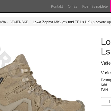
Kontakt
O nás
Kde nás najdete
OWA
VOJENSKÉ
Lowa Zephyr MK2 gtx mid TF Ls UK6,5 coyote op
Lo
Ls
Vaše
Vaše
Dostu
Kód
EAN