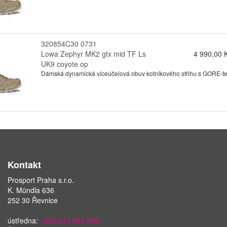
320854C30 0731
Lowa Zephyr MK2 gtx mid TF Ls
4 990,00 
UK9 coyote op
Dámská dynamická víceúčelová obuv kotníkového střihu s GORE-tex
Kontakt
Prosport Praha s.r.o.
K. Mündla 636
252 30 Řevnice
ústředna:
+420 241 483 338