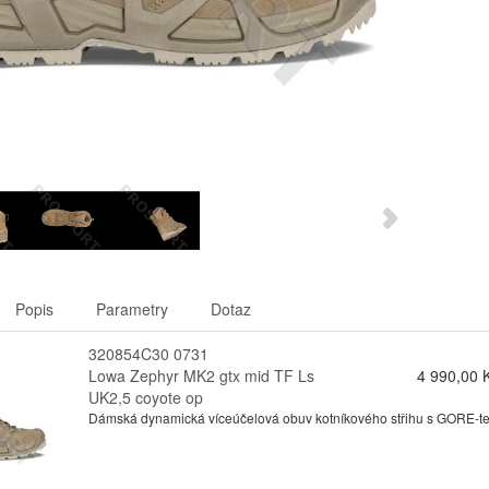
Popis
Parametry
Dotaz
320854C30 0731
Lowa Zephyr MK2 gtx mid TF Ls
4 990,00 
UK2,5 coyote op
Dámská dynamická víceúčelová obuv kotníkového střihu s GORE-tex