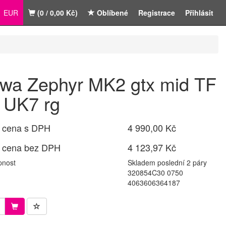
EUR
(0 / 0,00 Kč)
Oblíbené
Registrace
Přihlásit
wa Zephyr MK2 gtx mid TF
 UK7 rg
 cena s DPH
4 990,00 Kč
 cena bez DPH
4 123,97 Kč
pnost
Skladem poslední 2 páry
320854C30 0750
4063606364187