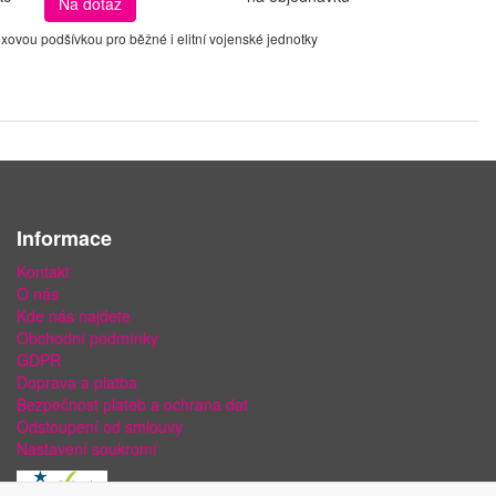
Na dotaz
ovou podšívkou pro běžné i elitní vojenské jednotky
Informace
Kontakt
O nás
Kde nás najdete
Obchodní podmínky
GDPR
Doprava a platba
Bezpečnost plateb a ochrana dat
Odstoupení od smlouvy
Nastavení soukromí