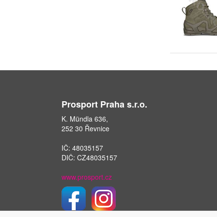
Prosport Praha s.r.o.
K. Mündla 636,
252 30 Řevnice
IČ: 48035157
DIČ: CZ48035157
www.prosport.cz