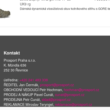
UK9 rg
Dámská dynamická víceúčelová obuv kotníkového střihu s GORE-tex
Kontakt
Prosport Praha s.r.o.
K. Mündla 636
252 30 Řevnice
ústředna:
+420 241 483 338
ŘEDITEL Jan Čermák,
prosport@prosport.cz
OBCHODNÍ VEDOUCÍ Petr Hochman,
hochman@prosport.cz
PRODEJ A NÁKUP Pavel Čunát,
cunat@prosport.cz
PRODEJNA Petr Čunát,
sklad@prosport.cz
REKLAMACE Miroslav Teryngel,
reklamace@prosport.cz