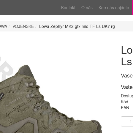
Kontakt
O nás
Kde nás najdete
OWA
VOJENSKÉ
Lowa Zephyr MK2 gtx mid TF Ls UK7 rg
Lo
Ls
Vaše
Vaše
Dostu
Kód
EAN