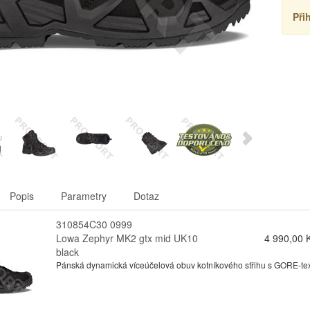
Při
Popis
Parametry
Dotaz
310854C30 0999
Lowa Zephyr MK2 gtx mid UK10
4 990,00 
black
Pánská dynamická víceúčelová obuv kotníkového střihu s GORE-texo