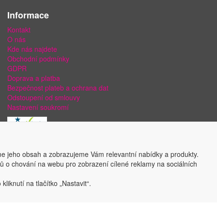
Informace
Kontakt
O nás
Kde nás najdete
Obchodní podmínky
GDPR
Doprava a platba
Bezpečnost plateb a ochrana dat
Odstoupení od smlouvy
Nastavení soukromí
e jeho obsah a zobrazujeme Vám relevantní nabídky a produkty.
ajů o chování na webu pro zobrazení cílené reklamy na sociálních
liknutí na tlačítko „Nastavit“.