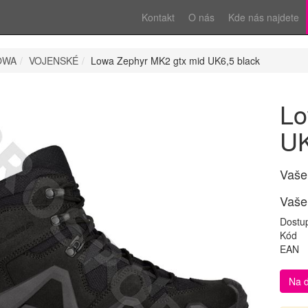
Kontakt
O nás
Kde nás najdete
OWA
VOJENSKÉ
Lowa Zephyr MK2 gtx mid UK6,5 black
Lo
UK
Vaše
Vaše
Dostu
Kód
EAN
Na 