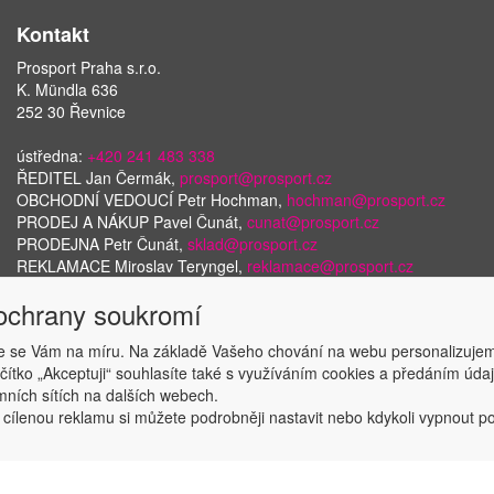
Kontakt
Prosport Praha s.r.o.
K. Mündla 636
252 30 Řevnice
ústředna:
+420 241 483 338
ŘEDITEL Jan Čermák,
prosport@prosport.cz
OBCHODNÍ VEDOUCÍ Petr Hochman,
hochman@prosport.cz
PRODEJ A NÁKUP Pavel Čunát,
cunat@prosport.cz
PRODEJNA Petr Čunát,
sklad@prosport.cz
REKLAMACE Miroslav Teryngel,
reklamace@prosport.cz
 ochrany soukromí
 se Vám na míru. Na základě Vašeho chování na webu personalizujem
Copyright © ABRA Software a.s. 2018
ačítko „Akceptuji“ souhlasíte také s využíváním cookies a předáním úd
amních sítích na dalších webech.
 cílenou reklamu si můžete podrobněji nastavit nebo kdykoli vypnout po k