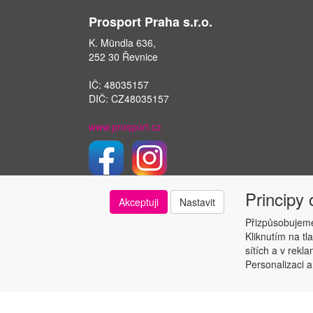
Prosport Praha s.r.o.
K. Mündla 636,
252 30 Řevnice
IČ: 48035157
DIČ: CZ48035157
www.prosport.cz
Principy
Akceptuji
Nastavit
Přizpůsobujeme
Kliknutím na tl
sítích a v rekl
Personalizaci a