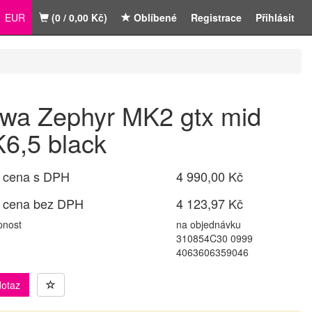
EUR
(0 / 0,00 Kč)
Oblíbené
Registrace
Přihlásit
wa Zephyr MK2 gtx mid
6,5 black
 cena s DPH
4 990,00 Kč
 cena bez DPH
4 123,97 Kč
pnost
na objednávku
310854C30 0999
4063606359046
dotaz