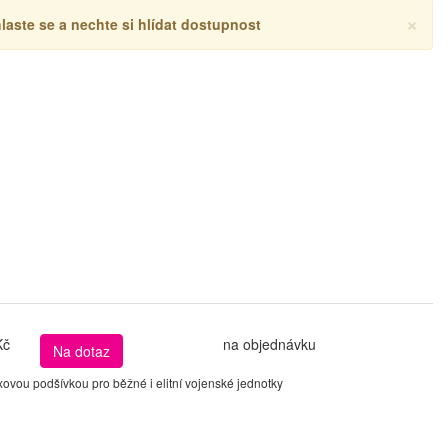
×
hlaste se a nechte si hlídat dostupnost
Kč
na objednávku
Na dotaz
vou podšívkou pro běžné i elitní vojenské jednotky