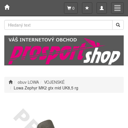
Toggle
Toggl
0
navigation
navig
obuv LOWA
VOJENSKÉ
Lowa Zephyr MK2 gtx mid UK8,5 rg