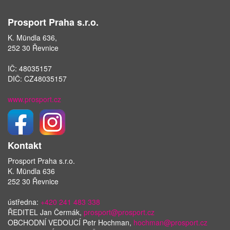
Prosport Praha s.r.o.
K. Mündla 636,
252 30 Řevnice
IČ: 48035157
DIČ: CZ48035157
www.prosport.cz
Kontakt
Prosport Praha s.r.o.
K. Mündla 636
252 30 Řevnice
ústředna:
+420 241 483 338
ŘEDITEL Jan Čermák,
prosport@prosport.cz
OBCHODNÍ VEDOUCÍ Petr Hochman,
hochman@prosport.cz