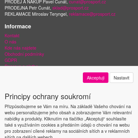
PRODEJ A NÁKUP Pavel Čunát,
cunat@prosport.cz
PRODEJNA Petr Čunát,
sklad@prosport.cz
REKLAMACE Miroslav Teryngel,
reklamace@prosport.cz
Informace
Kontakt
O nás
Kde nás najdete
Obchodní podmínky
GDPR
Doprava a platba
Bezpečnost plateb a ochrana dat
Akceptuji
Nastavit
Odstoupení od smlouvy
Nastavení soukromí
Principy ochrany soukromí
Přizpůsobujeme se Vám na míru. Na základě Vašeho chování na
webu personalizujeme jeho obsah a zobrazujeme Vám relevantní
nabídky a produkty. Kliknutím na tlačítko „Akceptuji“ souhlasíte
Copyright © ABRA Software a.s. 2018
také s využíváním cookies a předáním údajů o chování na webu
pro zobrazení cílené reklamy na sociálních sítích a v reklamních
sítích na dalších webech.