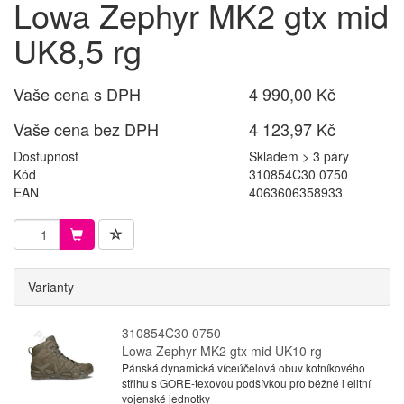
Lowa Zephyr MK2 gtx mid
UK8,5 rg
Vaše cena s DPH
4 990,00 Kč
Vaše cena bez DPH
4 123,97 Kč
Dostupnost
Skladem > 3 páry
Kód
310854C30 0750
EAN
4063606358933
Varianty
310854C30 0750
Lowa Zephyr MK2 gtx mid UK10 rg
Pánská dynamická víceúčelová obuv kotníkového
střihu s GORE-texovou podšívkou pro běžné i elitní
vojenské jednotky