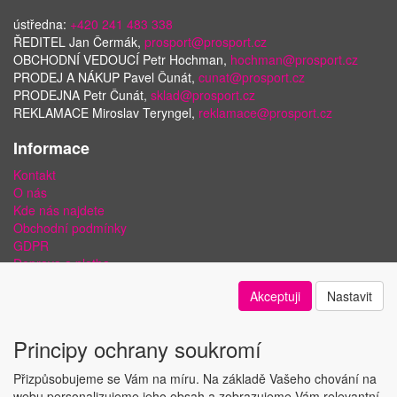
ústředna:
+420 241 483 338
ŘEDITEL Jan Čermák,
prosport@prosport.cz
OBCHODNÍ VEDOUCÍ Petr Hochman,
hochman@prosport.cz
PRODEJ A NÁKUP Pavel Čunát,
cunat@prosport.cz
PRODEJNA Petr Čunát,
sklad@prosport.cz
REKLAMACE Miroslav Teryngel,
reklamace@prosport.cz
Informace
Kontakt
O nás
Kde nás najdete
Obchodní podmínky
GDPR
Doprava a platba
Bezpečnost plateb a ochrana dat
Akceptuji
Nastavit
Odstoupení od smlouvy
Nastavení soukromí
Principy ochrany soukromí
Přizpůsobujeme se Vám na míru. Na základě Vašeho chování na
webu personalizujeme jeho obsah a zobrazujeme Vám relevantní