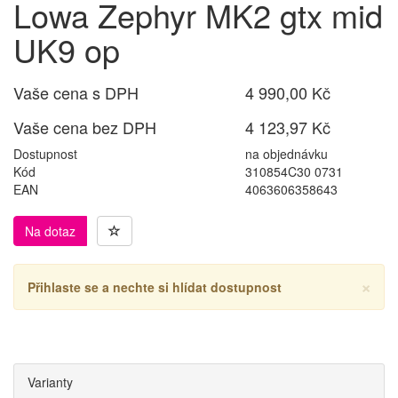
Lowa Zephyr MK2 gtx mid
UK9 op
Vaše cena s DPH
4 990,00 Kč
Vaše cena bez DPH
4 123,97 Kč
Dostupnost
na objednávku
Kód
310854C30 0731
EAN
4063606358643
Na dotaz
×
Přihlaste se a nechte si hlídat dostupnost
Varianty