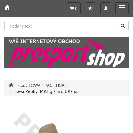
Toggle
Toggl
0
navigation
navig
obuv LOWA
VOJENSKÉ
Lowa Zephyr MK2 gtx mid UK9 op