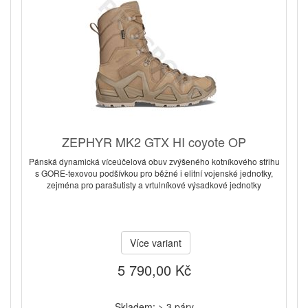
ZEPHYR MK2 GTX HI coyote OP
Pánská dynamická víceúčelová obuv zvýšeného kotníkového střihu
s GORE-texovou podšívkou pro běžné i elitní vojenské jednotky,
zejména pro parašutisty a vrtulníkové výsadkové jednotky
Více variant
5 790,00 Kč
Skladem: > 3 páry