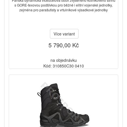
Pánská dynamická víceúčelová obuv zvýšeného kotníkového střihu
s GORE-texovou podšívkou pro běžné i elitní vojenské jednotky,
zejména pro parašutisty a vrtulníkové výsadkové jednotky
Více variant
5 790,00 Kč
na objednávku
Kód: 310850C30 0410