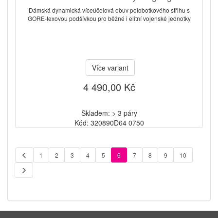
Dámská dynamická víceúčelová obuv polobotkového střihu s
GORE-texovou podšívkou pro běžné i elitní vojenské jednotky
Více variant
4 490,00 Kč
Skladem: > 3 páry
Kód: 320890D64 0750
1
2
3
4
5
6
7
8
9
10