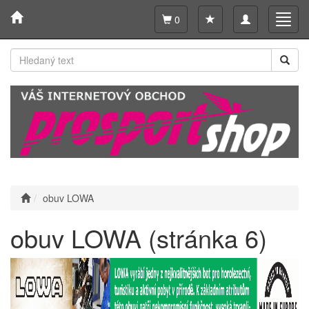
Toggle
Toggl
0
navigation
navig
obuv LOWA
obuv LOWA (stránka 6)