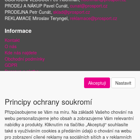
PRODEJ A NÁKUP Pavel Čunát,
cunat@prosport.cz
PRODEJNA Petr Čunát,
sklad@prosport.cz
REKLAMACE Miroslav Teryngel,
reklamace@prosport.cz
Informace
Kontakt
O nás
Kde nás najdete
Obchodní podmínky
GDPR
Doprava a platba
Bezpečnost plateb a ochrana dat
Akceptuji
Nastavit
Odstoupení od smlouvy
Nastavení soukromí
Principy ochrany soukromí
Přizpůsobujeme se Vám na míru. Na základě Vašeho chování na
webu personalizujeme jeho obsah a zobrazujeme Vám relevantní
nabídky a produkty. Kliknutím na tlačítko „Akceptuji“ souhlasíte
Copyright © ABRA Software a.s. 2018
také s využíváním cookies a předáním údajů o chování na webu
pro zobrazení cílené reklamy na sociálních sítích a v reklamních