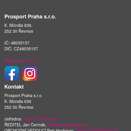
Prosport Praha s.r.o.
K. Mündla 636,
252 30 Řevnice
IČ: 48035157
DIČ: CZ48035157
www.prosport.cz
Kontakt
Prosport Praha s.r.o.
K. Mündla 636
252 30 Řevnice
ústředna:
+420 241 483 338
ŘEDITEL Jan Čermák,
prosport@prosport.cz
OBCHODNÍ VEDOUCÍ Petr Hochman,
hochman@prosport.cz