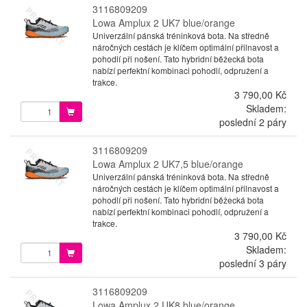
3116809209
Lowa Amplux 2 UK7 blue/orange
Univerzální pánská tréninková bota. Na středně
náročných cestách je klíčem optimální přilnavost a
pohodlí při nošení. Tato hybridní běžecká bota
nabízí perfektní kombinaci pohodlí, odpružení a
trakce.
3 790,00 Kč
Skladem:
poslední 2 páry
3116809209
Lowa Amplux 2 UK7,5 blue/orange
Univerzální pánská tréninková bota. Na středně
náročných cestách je klíčem optimální přilnavost a
pohodlí při nošení. Tato hybridní běžecká bota
nabízí perfektní kombinaci pohodlí, odpružení a
trakce.
3 790,00 Kč
Skladem:
poslední 3 páry
3116809209
Lowa Amplux 2 UK8 blue/orange