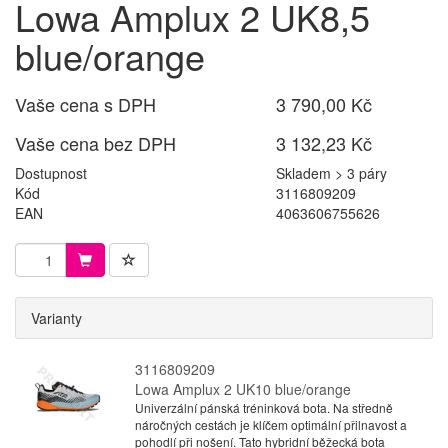
Lowa Amplux 2 UK8,5
blue/orange
Vaše cena s DPH
3 790,00 Kč
Vaše cena bez DPH
3 132,23 Kč
Dostupnost
Skladem > 3 páry
Kód
3116809209
EAN
4063606755626
Varianty
3116809209
Lowa Amplux 2 UK10 blue/orange
Univerzální pánská tréninková bota. Na středně
náročných cestách je klíčem optimální přilnavost a
pohodlí při nošení. Tato hybridní běžecká bota