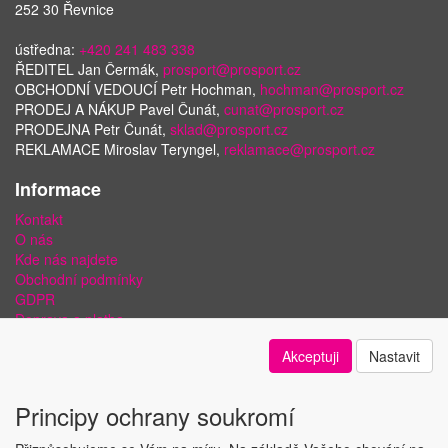
252 30 Řevnice
ústředna:
+420 241 483 338
ŘEDITEL Jan Čermák,
prosport@prosport.cz
OBCHODNÍ VEDOUCÍ Petr Hochman,
hochman@prosport.cz
PRODEJ A NÁKUP Pavel Čunát,
cunat@prosport.cz
PRODEJNA Petr Čunát,
sklad@prosport.cz
REKLAMACE Miroslav Teryngel,
reklamace@prosport.cz
Informace
Kontakt
O nás
Kde nás najdete
Obchodní podmínky
GDPR
Doprava a platba
Bezpečnost plateb a ochrana dat
Akceptuji
Nastavit
Odstoupení od smlouvy
Nastavení soukromí
Principy ochrany soukromí