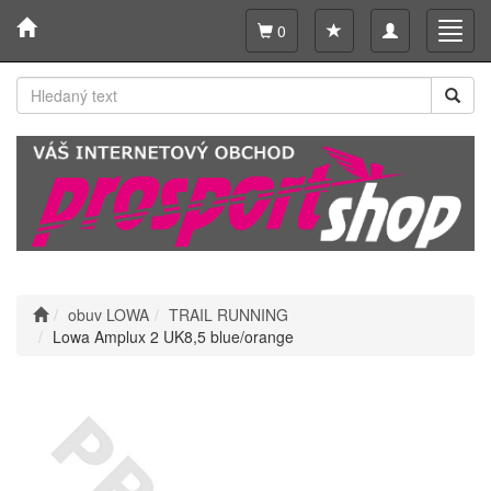
Toggle
Toggl
0
navigation
navig
obuv LOWA
TRAIL RUNNING
Lowa Amplux 2 UK8,5 blue/orange