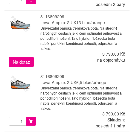
poslední 2 páry
3116809209
Lowa Amplux 2 UK13 blue/orange
Univerzální pánská tréninková bota. Na středně
náročných cestách je klíčem optimální přilnavost a
pohodlí při nošení. Tato hybridní běžecká bota
nabízí perfektní kombinaci pohodlí, odpružení a
trakce.
3 790,00 Kč
na objednávku
Na dotaz
3116809209
Lowa Amplux 2 UK6,5 blue/orange
Univerzální pánská tréninková bota. Na středně
náročných cestách je klíčem optimální přilnavost a
pohodlí při nošení. Tato hybridní běžecká bota
nabízí perfektní kombinaci pohodlí, odpružení a
trakce.
3 790,00 Kč
Skladem:
poslední 1 páry