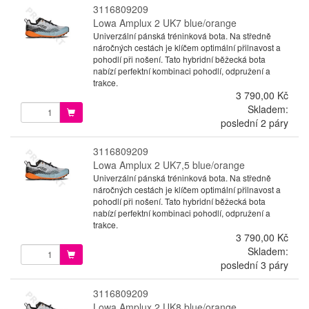
3116809209
Lowa Amplux 2 UK7 blue/orange
Univerzální pánská tréninková bota. Na středně
náročných cestách je klíčem optimální přilnavost a
pohodlí při nošení. Tato hybridní běžecká bota
nabízí perfektní kombinaci pohodlí, odpružení a
trakce.
3 790,00 Kč
Skladem:
poslední 2 páry
3116809209
Lowa Amplux 2 UK7,5 blue/orange
Univerzální pánská tréninková bota. Na středně
náročných cestách je klíčem optimální přilnavost a
pohodlí při nošení. Tato hybridní běžecká bota
nabízí perfektní kombinaci pohodlí, odpružení a
trakce.
3 790,00 Kč
Skladem:
poslední 3 páry
3116809209
Lowa Amplux 2 UK8 blue/orange