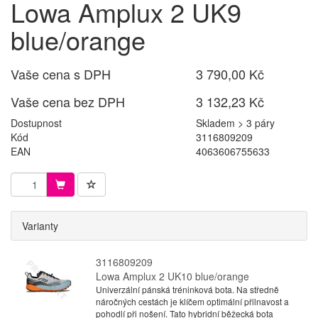
Lowa Amplux 2 UK9
blue/orange
Vaše cena s DPH
3 790,00 Kč
Vaše cena bez DPH
3 132,23 Kč
Dostupnost
Skladem > 3 páry
Kód
3116809209
EAN
4063606755633
Varianty
3116809209
Lowa Amplux 2 UK10 blue/orange
Univerzální pánská tréninková bota. Na středně
náročných cestách je klíčem optimální přilnavost a
pohodlí při nošení. Tato hybridní běžecká bota