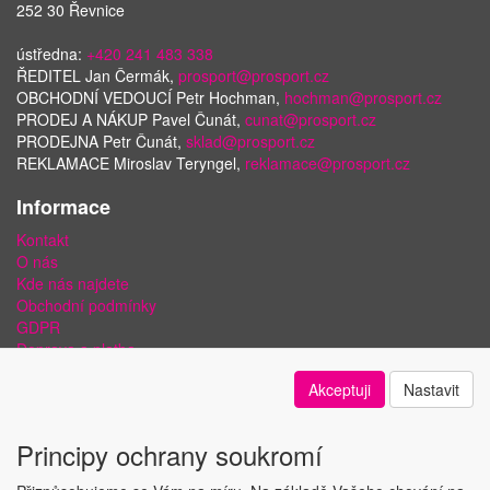
252 30 Řevnice
ústředna:
+420 241 483 338
ŘEDITEL Jan Čermák,
prosport@prosport.cz
OBCHODNÍ VEDOUCÍ Petr Hochman,
hochman@prosport.cz
PRODEJ A NÁKUP Pavel Čunát,
cunat@prosport.cz
PRODEJNA Petr Čunát,
sklad@prosport.cz
REKLAMACE Miroslav Teryngel,
reklamace@prosport.cz
Informace
Kontakt
O nás
Kde nás najdete
Obchodní podmínky
GDPR
Doprava a platba
Bezpečnost plateb a ochrana dat
Akceptuji
Nastavit
Odstoupení od smlouvy
Nastavení soukromí
Principy ochrany soukromí