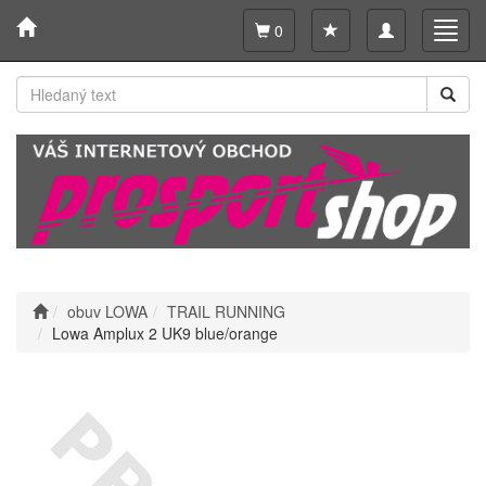
Toggle
Toggl
0
navigation
navig
obuv LOWA
TRAIL RUNNING
Lowa Amplux 2 UK9 blue/orange