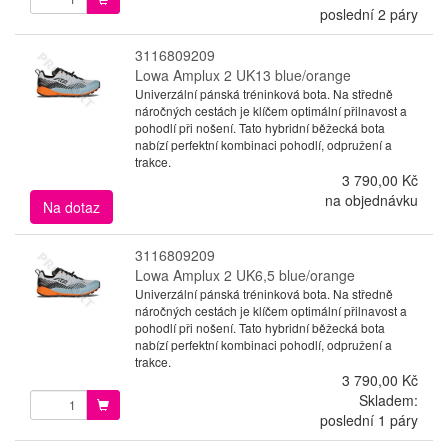
poslední 2 páry
3116809209
Lowa Amplux 2 UK13 blue/orange
Univerzální pánská tréninková bota. Na středně
náročných cestách je klíčem optimální přilnavost a
pohodlí při nošení. Tato hybridní běžecká bota
nabízí perfektní kombinaci pohodlí, odpružení a
trakce.
3 790,00 Kč
na objednávku
Na dotaz
3116809209
Lowa Amplux 2 UK6,5 blue/orange
Univerzální pánská tréninková bota. Na středně
náročných cestách je klíčem optimální přilnavost a
pohodlí při nošení. Tato hybridní běžecká bota
nabízí perfektní kombinaci pohodlí, odpružení a
trakce.
3 790,00 Kč
Skladem:
poslední 1 páry