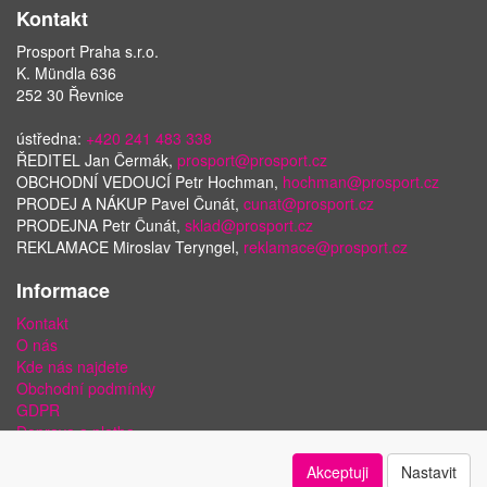
Kontakt
Prosport Praha s.r.o.
K. Mündla 636
252 30 Řevnice
ústředna:
+420 241 483 338
ŘEDITEL Jan Čermák,
prosport@prosport.cz
OBCHODNÍ VEDOUCÍ Petr Hochman,
hochman@prosport.cz
PRODEJ A NÁKUP Pavel Čunát,
cunat@prosport.cz
PRODEJNA Petr Čunát,
sklad@prosport.cz
REKLAMACE Miroslav Teryngel,
reklamace@prosport.cz
Informace
Kontakt
O nás
Kde nás najdete
Obchodní podmínky
GDPR
Doprava a platba
Bezpečnost plateb a ochrana dat
Akceptuji
Nastavit
Odstoupení od smlouvy