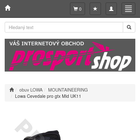
Toggle
Toggl
0
navigation
navig
obuv LOWA
MOUNTAINEERING
Lowa Cevedale pro gtx Mid UK11