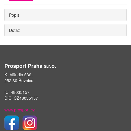
Popis
Dotaz
Prosport Praha s.r.o.
K. Mündla 636,
252 30 Řevnice
IČ: 48035157
DIČ: CZ48035157
www.prosport.cz