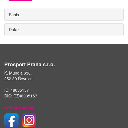
Popis
Dotaz
Prosport Praha s.r.o.
K. Mündla 636,
252 30 Řevnice
IČ: 48035157
DIČ: CZ48035157
www.prosport.cz