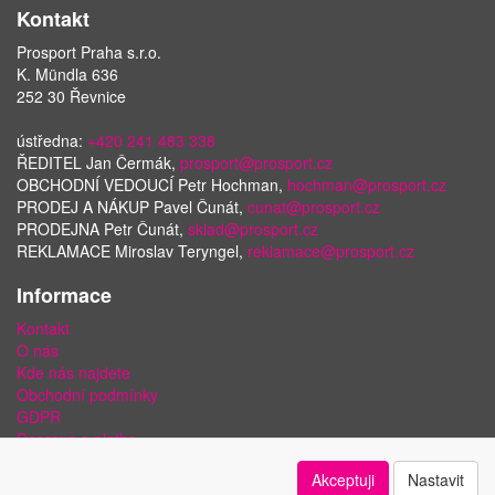
Kontakt
Prosport Praha s.r.o.
K. Mündla 636
252 30 Řevnice
ústředna:
+420 241 483 338
ŘEDITEL Jan Čermák,
prosport@prosport.cz
OBCHODNÍ VEDOUCÍ Petr Hochman,
hochman@prosport.cz
PRODEJ A NÁKUP Pavel Čunát,
cunat@prosport.cz
PRODEJNA Petr Čunát,
sklad@prosport.cz
REKLAMACE Miroslav Teryngel,
reklamace@prosport.cz
Informace
Kontakt
O nás
Kde nás najdete
Obchodní podmínky
GDPR
Doprava a platba
Bezpečnost plateb a ochrana dat
Akceptuji
Nastavit
Odstoupení od smlouvy