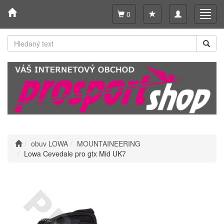
Toggle
Toggl
0
navigation
navig
obuv LOWA
MOUNTAINEERING
Lowa Cevedale pro gtx Mid UK7