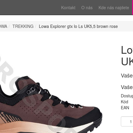
Kontakt
O nás
Kde nás najdete
OWA
TREKKING
Lowa Explorer gtx lo Ls UK5,5 brown rose
Lo
UK
Vaše
Vaše
Dostu
Kód
EAN