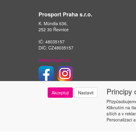
Prosport Praha s.r.o.
K. Mündla 636,
252 30 Řevnice
IČ: 48035157
DIČ: CZ48035157
www.prosport.cz
Principy
Akceptuji
Nastavit
Přizpůsobujeme
Kliknutím na tl
sítích a v rekl
Personalizaci a