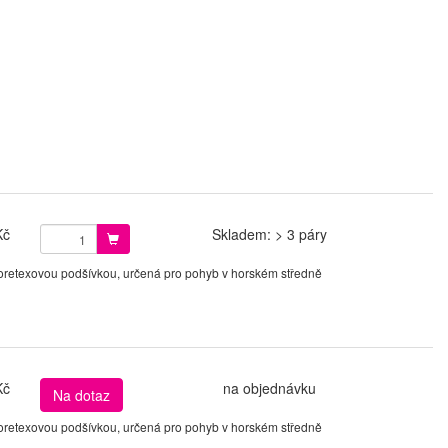
Kč
Skladem: > 3 páry
 Goretexovou podšívkou, určená pro pohyb v horském středně
Kč
na objednávku
Na dotaz
 Goretexovou podšívkou, určená pro pohyb v horském středně