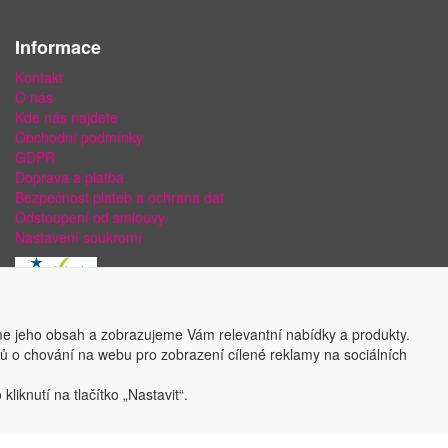
Informace
Kontakt
O nás
Kde nás najdete
Obchodní podmínky
GDPR
Doprava a platba
Bezpečnost plateb a ochrana dat
Odstoupení od smlouvy
Nastavení soukromí
e jeho obsah a zobrazujeme Vám relevantní nabídky a produkty.
ajů o chování na webu pro zobrazení cílené reklamy na sociálních
liknutí na tlačítko „Nastavit“.