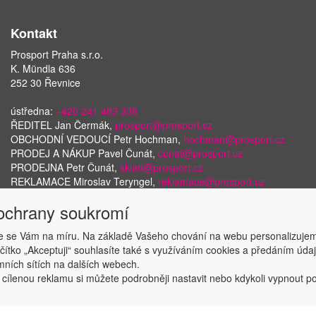
Kontakt
Prosport Praha s.r.o.
K. Mündla 636
252 30 Řevnice
ústředna:
+420 241 483 338
ŘEDITEL Jan Čermák,
prosport@prosport.cz
OBCHODNÍ VEDOUCÍ Petr Hochman,
hochman@prosport.cz
PRODEJ A NÁKUP Pavel Čunát,
cunat@prosport.cz
PRODEJNA Petr Čunát,
sklad@prosport.cz
REKLAMACE Miroslav Teryngel,
reklamace@prosport.cz
 ochrany soukromí
 se Vám na míru. Na základě Vašeho chování na webu personalizujem
Copyright © ABRA Software a.s. 2018
ačítko „Akceptuji“ souhlasíte také s využíváním cookies a předáním úd
amních sítích na dalších webech.
 cílenou reklamu si můžete podrobněji nastavit nebo kdykoli vypnout po k