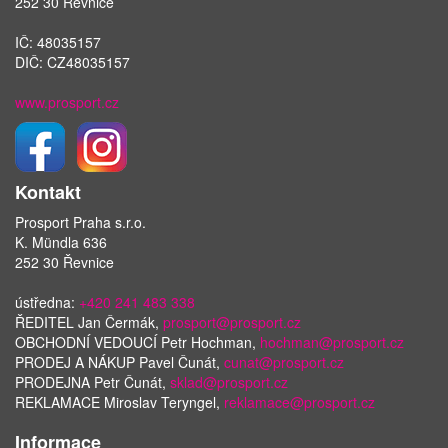
252 30 Řevnice
IČ: 48035157
DIČ: CZ48035157
www.prosport.cz
Kontakt
Prosport Praha s.r.o.
K. Mündla 636
252 30 Řevnice
ústředna:
+420 241 483 338
ŘEDITEL Jan Čermák,
prosport@prosport.cz
OBCHODNÍ VEDOUCÍ Petr Hochman,
hochman@prosport.cz
PRODEJ A NÁKUP Pavel Čunát,
cunat@prosport.cz
PRODEJNA Petr Čunát,
sklad@prosport.cz
REKLAMACE Miroslav Teryngel,
reklamace@prosport.cz
Informace