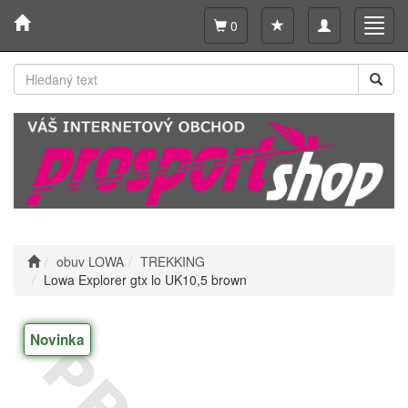
Toggle
Toggl
0
navigation
navig
obuv LOWA
TREKKING
Lowa Explorer gtx lo UK10,5 brown
Novinka