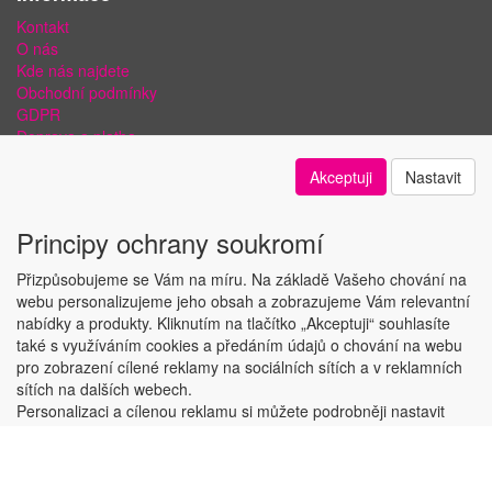
Kontakt
O nás
Kde nás najdete
Obchodní podmínky
GDPR
Doprava a platba
Bezpečnost plateb a ochrana dat
Akceptuji
Nastavit
Odstoupení od smlouvy
Nastavení soukromí
Principy ochrany soukromí
Přizpůsobujeme se Vám na míru. Na základě Vašeho chování na
webu personalizujeme jeho obsah a zobrazujeme Vám relevantní
nabídky a produkty. Kliknutím na tlačítko „Akceptuji“ souhlasíte
Copyright © ABRA Software a.s. 2018
také s využíváním cookies a předáním údajů o chování na webu
pro zobrazení cílené reklamy na sociálních sítích a v reklamních
sítích na dalších webech.
Personalizaci a cílenou reklamu si můžete podrobněji nastavit
nebo kdykoli vypnout po kliknutí na tlačítko „Nastavit“.