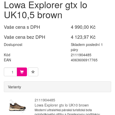
Lowa Explorer gtx lo
UK10,5 brown
Vaše cena s DPH
4 990,00 Kč
Vaše cena bez DPH
4 123,97 Kč
Dostupnost
Skladem poslední 1
páry
Kód
2111904485
EAN
4063606917765
Varianty
2111904485
Lowa Explorer gtx lo UK10 brown
Moderní ultralehká pánská turistická bota
polobotkového střihu s Goretexovou podšívkou,