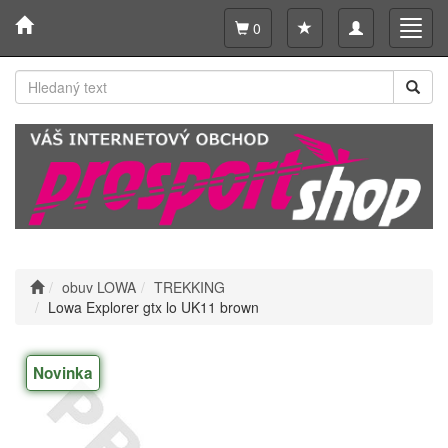
Toggle
Toggl
0
navigation
navig
obuv LOWA
TREKKING
Lowa Explorer gtx lo UK11 brown
Novinka