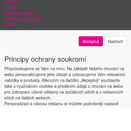
Kontakt
O nás
Kde nás najdete
Obchodní podmínky
GDPR
Doprava a platba
Bezpečnost plateb a ochrana dat
Akceptuji
Nastavit
Odstoupení od smlouvy
Nastavení soukromí
Principy ochrany soukromí
Přizpůsobujeme se Vám na míru. Na základě Vašeho chování na
webu personalizujeme jeho obsah a zobrazujeme Vám relevantní
nabídky a produkty. Kliknutím na tlačítko „Akceptuji“ souhlasíte
Copyright © ABRA Software a.s. 2018
také s využíváním cookies a předáním údajů o chování na webu
pro zobrazení cílené reklamy na sociálních sítích a v reklamních
sítích na dalších webech.
Personalizaci a cílenou reklamu si můžete podrobněji nastavit
nebo kdykoli vypnout po kliknutí na tlačítko „Nastavit“.