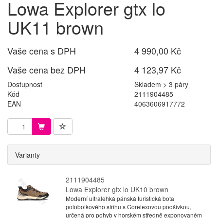
Lowa Explorer gtx lo
UK11 brown
Vaše cena s DPH
4 990,00 Kč
Vaše cena bez DPH
4 123,97 Kč
Dostupnost
Skladem > 3 páry
Kód
2111904485
EAN
4063606917772
Varianty
2111904485
Lowa Explorer gtx lo UK10 brown
Moderní ultralehká pánská turistická bota
polobotkového střihu s Goretexovou podšívkou,
určená pro pohyb v horském středně exponovaném