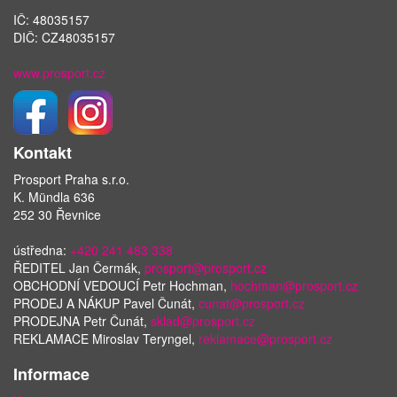
IČ: 48035157
DIČ: CZ48035157
www.prosport.cz
Kontakt
Prosport Praha s.r.o.
K. Mündla 636
252 30 Řevnice
ústředna:
+420 241 483 338
ŘEDITEL Jan Čermák,
prosport@prosport.cz
OBCHODNÍ VEDOUCÍ Petr Hochman,
hochman@prosport.cz
PRODEJ A NÁKUP Pavel Čunát,
cunat@prosport.cz
PRODEJNA Petr Čunát,
sklad@prosport.cz
REKLAMACE Miroslav Teryngel,
reklamace@prosport.cz
Informace