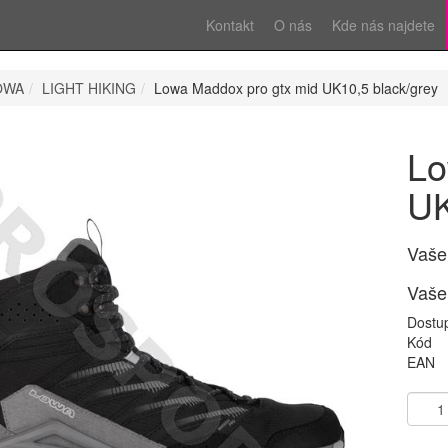
Kontakt
O nás
Kde nás najdete
OWA
LIGHT HIKING
Lowa Maddox pro gtx mid UK10,5 black/grey
Lo
UK
Vaše
Vaše
Dostu
Kód
EAN