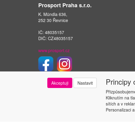
Prosport Praha s.r.o.
K. Mündla 636,
252 30 Řevnice
IČ: 48035157
DIČ: CZ48035157
www.prosport.cz
Principy
Akceptuji
Nastavit
Přizpůsobujeme
Kliknutím na tl
sítích a v rekl
Personalizaci a