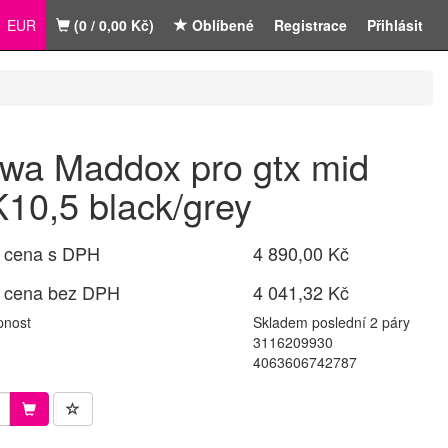
EUR
(0 / 0,00 Kč)
Oblíbené
Registrace
Přihlásit
wa Maddox pro gtx mid
10,5 black/grey
 cena s DPH
4 890,00 Kč
 cena bez DPH
4 041,32 Kč
pnost
Skladem poslední 2 páry
3116209930
4063606742787