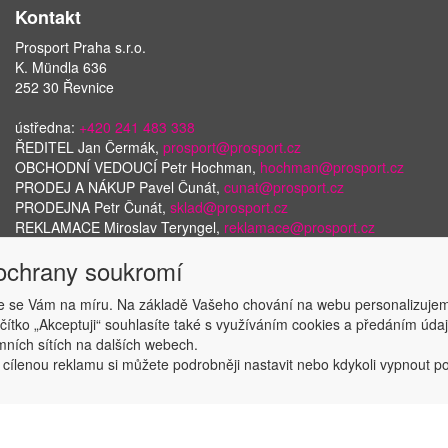
Kontakt
Prosport Praha s.r.o.
K. Mündla 636
252 30 Řevnice
ústředna:
+420 241 483 338
ŘEDITEL Jan Čermák,
prosport@prosport.cz
OBCHODNÍ VEDOUCÍ Petr Hochman,
hochman@prosport.cz
PRODEJ A NÁKUP Pavel Čunát,
cunat@prosport.cz
PRODEJNA Petr Čunát,
sklad@prosport.cz
REKLAMACE Miroslav Teryngel,
reklamace@prosport.cz
 ochrany soukromí
 se Vám na míru. Na základě Vašeho chování na webu personalizujem
Copyright © ABRA Software a.s. 2018
ačítko „Akceptuji“ souhlasíte také s využíváním cookies a předáním úd
amních sítích na dalších webech.
 cílenou reklamu si můžete podrobněji nastavit nebo kdykoli vypnout po k