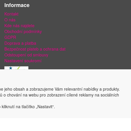
Informace
Kontakt
O nás
Kde nás najdete
Obchodní podmínky
GDPR
Doprava a platba
Bezpečnost plateb a ochrana dat
Odstoupení od smlouvy
Nastavení soukromí
e jeho obsah a zobrazujeme Vám relevantní nabídky a produkty.
ajů o chování na webu pro zobrazení cílené reklamy na sociálních
liknutí na tlačítko „Nastavit“.