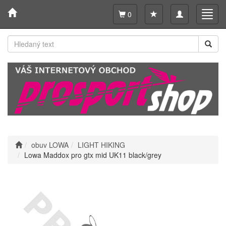
Toggle
Toggl
0
navigation
navig
obuv LOWA
LIGHT HIKING
Lowa Maddox pro gtx mid UK11 black/grey