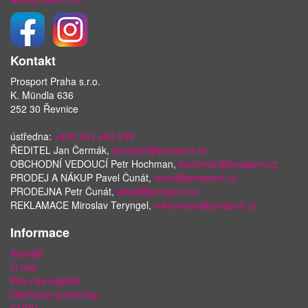
Kontakt
Prosport Praha s.r.o.
K. Mündla 636
252 30 Řevnice
ústředna:
+420 241 483 338
ŘEDITEL Jan Čermák,
prosport@prosport.cz
OBCHODNÍ VEDOUCÍ Petr Hochman,
hochman@prosport.cz
PRODEJ A NÁKUP Pavel Čunát,
cunat@prosport.cz
PRODEJNA Petr Čunát,
sklad@prosport.cz
REKLAMACE Miroslav Teryngel,
reklamace@prosport.cz
Informace
Kontakt
O nás
Kde nás najdete
Obchodní podmínky
GDPR