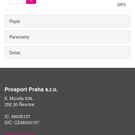
páry
Popis
Parametry
Dotaz
Prosport Praha s.r.o.
K. Mündla 636,
252 30 Řevnice
IČ: 48035157
DIČ: CZ48035157
www.prosport.cz