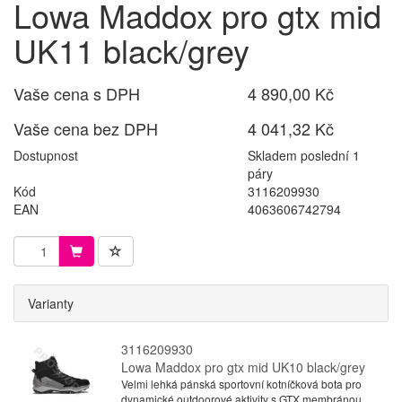
Lowa Maddox pro gtx mid
UK11 black/grey
Vaše cena s DPH
4 890,00 Kč
Vaše cena bez DPH
4 041,32 Kč
Dostupnost
Skladem poslední 1
páry
Kód
3116209930
EAN
4063606742794
Varianty
3116209930
Lowa Maddox pro gtx mid UK10 black/grey
Velmi lehká pánská sportovní kotníčková bota pro
dynamické outdoorové aktivity s GTX membránou