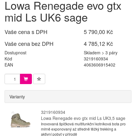
Lowa Renegade evo gtx
mid Ls UK6 sage
Vaše cena s DPH
5 790,00 Kč
Vaše cena bez DPH
4 785,12 Kč
Dostupnost
Skladem > 3 páry
Kód
3219160934
EAN
4063606915402
Varianty
3219160934
Lowa Renegade evo gtx mid Ls UK3,5 sage
Inovovaná špičková multifunkční kotníková bota pro
mírně exponovaný až středně těžký trekking a
aktivní pobyt v přírodě