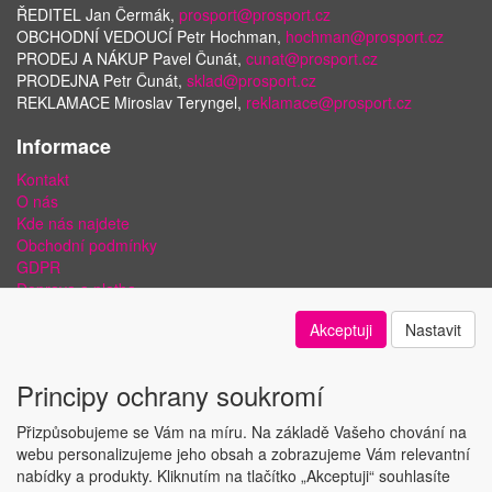
ŘEDITEL Jan Čermák,
prosport@prosport.cz
OBCHODNÍ VEDOUCÍ Petr Hochman,
hochman@prosport.cz
PRODEJ A NÁKUP Pavel Čunát,
cunat@prosport.cz
PRODEJNA Petr Čunát,
sklad@prosport.cz
REKLAMACE Miroslav Teryngel,
reklamace@prosport.cz
Informace
Kontakt
O nás
Kde nás najdete
Obchodní podmínky
GDPR
Doprava a platba
Bezpečnost plateb a ochrana dat
Akceptuji
Nastavit
Odstoupení od smlouvy
Nastavení soukromí
Principy ochrany soukromí
Přizpůsobujeme se Vám na míru. Na základě Vašeho chování na
webu personalizujeme jeho obsah a zobrazujeme Vám relevantní
nabídky a produkty. Kliknutím na tlačítko „Akceptuji“ souhlasíte
Copyright © ABRA Software a.s. 2018