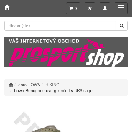
Toggle
Toggl
0
navigation
navig
obuv LOWA
HIKING
Lowa Renegade evo gtx mid Ls UK6 sage