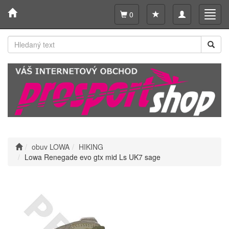
Toggle
Toggl
0
navigation
navig
obuv LOWA
HIKING
Lowa Renegade evo gtx mid Ls UK7 sage