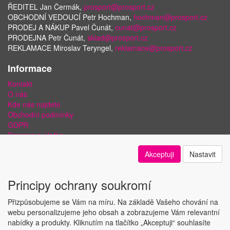
ŘEDITEL Jan Čermák,
prosport@prosport.cz
OBCHODNÍ VEDOUCÍ Petr Hochman,
hochman@prosport.cz
PRODEJ A NÁKUP Pavel Čunát,
cunat@prosport.cz
PRODEJNA Petr Čunát,
sklad@prosport.cz
REKLAMACE Miroslav Teryngel,
reklamace@prosport.cz
Informace
Kontakt
O nás
Kde nás najdete
Obchodní podmínky
GDPR
Doprava a platba
Bezpečnost plateb a ochrana dat
Akceptuji
Nastavit
Odstoupení od smlouvy
Nastavení soukromí
Principy ochrany soukromí
Přizpůsobujeme se Vám na míru. Na základě Vašeho chování na
webu personalizujeme jeho obsah a zobrazujeme Vám relevantní
nabídky a produkty. Kliknutím na tlačítko „Akceptuji“ souhlasíte
Copyright © ABRA Software a.s. 2018