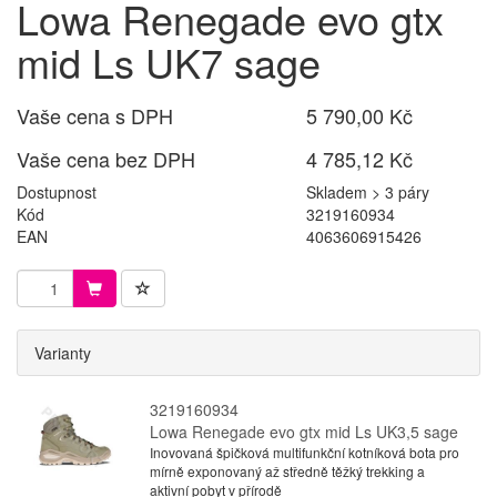
Lowa Renegade evo gtx
mid Ls UK7 sage
Vaše cena s DPH
5 790,00 Kč
Vaše cena bez DPH
4 785,12 Kč
Dostupnost
Skladem > 3 páry
Kód
3219160934
EAN
4063606915426
Varianty
3219160934
Lowa Renegade evo gtx mid Ls UK3,5 sage
Inovovaná špičková multifunkční kotníková bota pro
mírně exponovaný až středně těžký trekking a
aktivní pobyt v přírodě