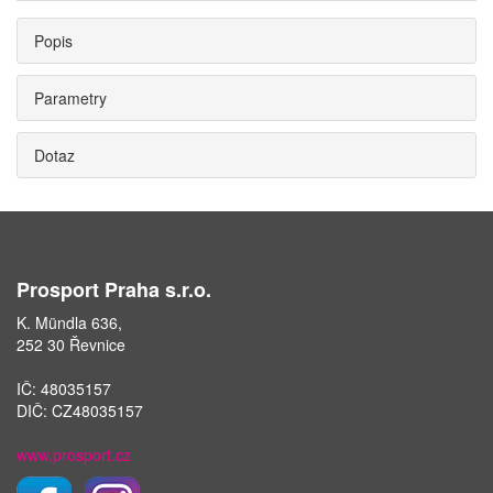
Popis
Parametry
Dotaz
Prosport Praha s.r.o.
K. Mündla 636,
252 30 Řevnice
IČ: 48035157
DIČ: CZ48035157
www.prosport.cz