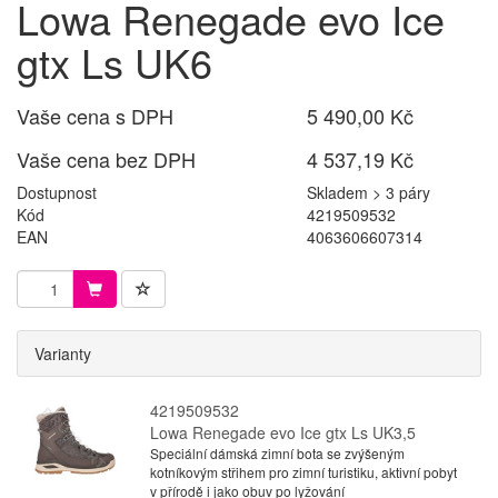
Lowa Renegade evo Ice
gtx Ls UK6
Vaše cena s DPH
5 490,00 Kč
Vaše cena bez DPH
4 537,19 Kč
Dostupnost
Skladem > 3 páry
Kód
4219509532
EAN
4063606607314
Varianty
4219509532
Lowa Renegade evo Ice gtx Ls UK3,5
Speciální dámská zimní bota se zvýšeným
kotníkovým střihem pro zimní turistiku, aktivní pobyt
v přírodě i jako obuv po lyžování