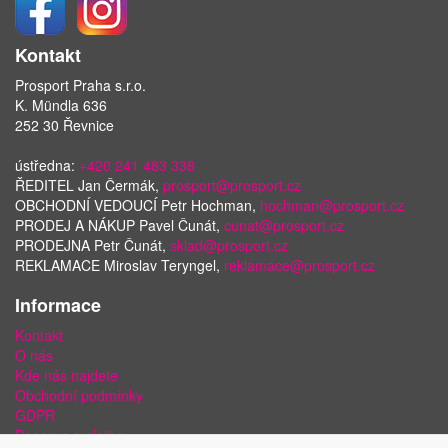
Kontakt
Prosport Praha s.r.o.
K. Mündla 636
252 30 Řevnice
ústředna:
+420 241 483 338
ŘEDITEL Jan Čermák,
prosport@prosport.cz
OBCHODNÍ VEDOUCÍ Petr Hochman,
hochman@prosport.cz
PRODEJ A NÁKUP Pavel Čunát,
cunat@prosport.cz
PRODEJNA Petr Čunát,
sklad@prosport.cz
REKLAMACE Miroslav Teryngel,
reklamace@prosport.cz
Informace
Kontakt
O nás
Kde nás najdete
Obchodní podmínky
GDPR
Doprava a platba