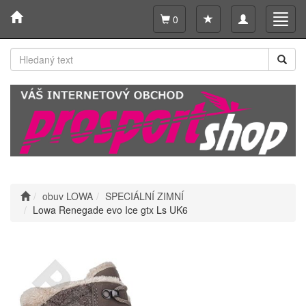
Toggle
Toggl
0
navigation
navig
obuv LOWA
SPECIÁLNÍ ZIMNÍ
Lowa Renegade evo Ice gtx Ls UK6