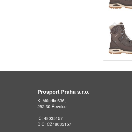
Prosport Praha s.r.o.
K. Mündla 636,
252 30 Řevnice
IČ: 48035157
DIČ: CZ48035157