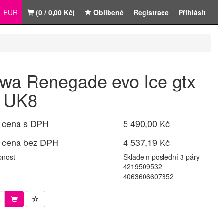
EUR
(0 / 0,00 Kč)
Oblíbené
Registrace
Přihlásit
wa Renegade evo Ice gtx
 UK8
 cena s DPH
5 490,00 Kč
 cena bez DPH
4 537,19 Kč
pnost
Skladem poslední 3 páry
4219509532
4063606607352