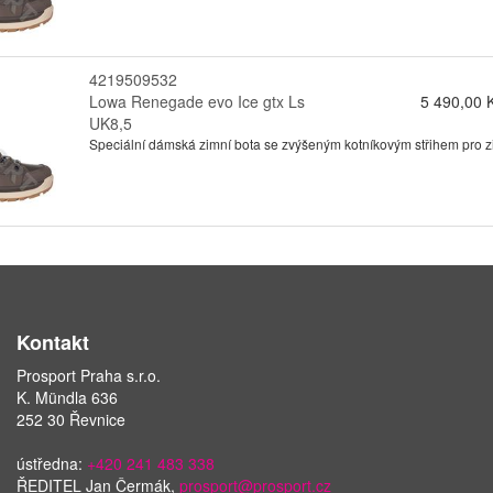
4219509532
Lowa Renegade evo Ice gtx Ls
5 490,00 
UK8,5
Speciální dámská zimní bota se zvýšeným kotníkovým střihem pro zimn
Kontakt
Prosport Praha s.r.o.
K. Mündla 636
252 30 Řevnice
ústředna:
+420 241 483 338
ŘEDITEL Jan Čermák,
prosport@prosport.cz