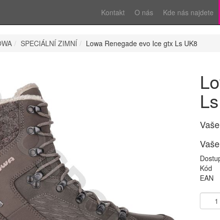
Kontakt
O nás
Kde nás najdete
OWA
SPECIÁLNÍ ZIMNÍ
Lowa Renegade evo Ice gtx Ls UK8
Lo
Ls
Vaše
Vaše
Dostu
Kód
EAN