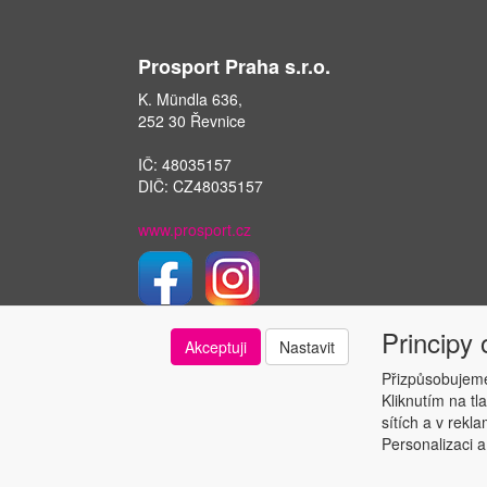
Prosport Praha s.r.o.
K. Mündla 636,
252 30 Řevnice
IČ: 48035157
DIČ: CZ48035157
www.prosport.cz
Principy
Akceptuji
Nastavit
Přizpůsobujeme
Kliknutím na tl
sítích a v rekl
Personalizaci a