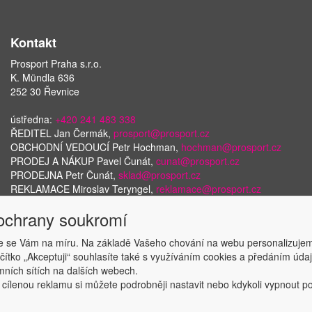
Kontakt
Prosport Praha s.r.o.
K. Mündla 636
252 30 Řevnice
ústředna:
+420 241 483 338
ŘEDITEL Jan Čermák,
prosport@prosport.cz
OBCHODNÍ VEDOUCÍ Petr Hochman,
hochman@prosport.cz
PRODEJ A NÁKUP Pavel Čunát,
cunat@prosport.cz
PRODEJNA Petr Čunát,
sklad@prosport.cz
REKLAMACE Miroslav Teryngel,
reklamace@prosport.cz
 ochrany soukromí
 se Vám na míru. Na základě Vašeho chování na webu personalizujem
Copyright © ABRA Software a.s. 2018
ačítko „Akceptuji“ souhlasíte také s využíváním cookies a předáním úd
amních sítích na dalších webech.
 cílenou reklamu si můžete podrobněji nastavit nebo kdykoli vypnout po k