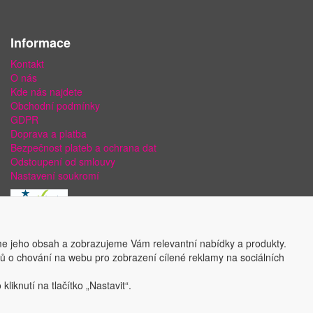
Informace
Kontakt
O nás
Kde nás najdete
Obchodní podmínky
GDPR
Doprava a platba
Bezpečnost plateb a ochrana dat
Odstoupení od smlouvy
Nastavení soukromí
e jeho obsah a zobrazujeme Vám relevantní nabídky a produkty.
ajů o chování na webu pro zobrazení cílené reklamy na sociálních
liknutí na tlačítko „Nastavit“.