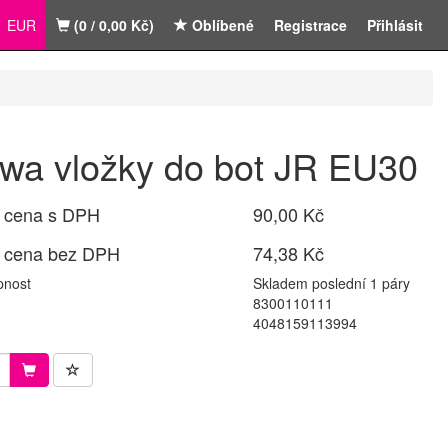
EUR
(0 / 0,00 Kč)
Oblíbené
Registrace
Přihlásit
wa vložky do bot JR EU30
 cena s DPH
90,00 Kč
 cena bez DPH
74,38 Kč
pnost
Skladem poslední 1 páry
8300110111
4048159113994