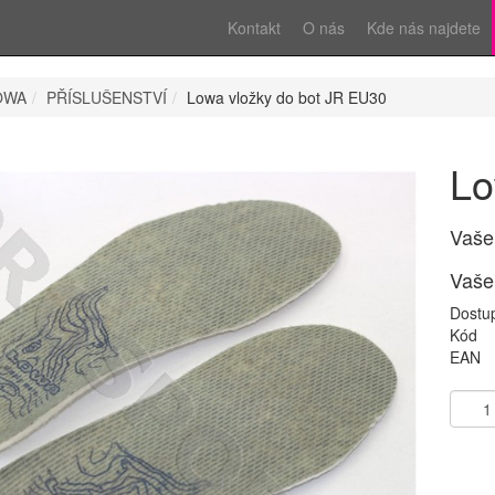
Kontakt
O nás
Kde nás najdete
OWA
PŘÍSLUŠENSTVÍ
Lowa vložky do bot JR EU30
Lo
Vaše
Vaše
Dostu
Kód
EAN