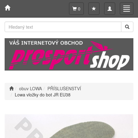
Toggle
Toggl
0
navigation
navig
obuv LOWA
PŘÍSLUŠENSTVÍ
Lowa vložky do bot JR EU38