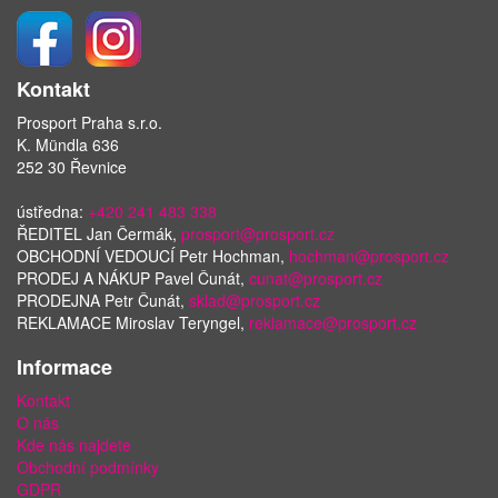
Kontakt
Prosport Praha s.r.o.
K. Mündla 636
252 30 Řevnice
ústředna:
+420 241 483 338
ŘEDITEL Jan Čermák,
prosport@prosport.cz
OBCHODNÍ VEDOUCÍ Petr Hochman,
hochman@prosport.cz
PRODEJ A NÁKUP Pavel Čunát,
cunat@prosport.cz
PRODEJNA Petr Čunát,
sklad@prosport.cz
REKLAMACE Miroslav Teryngel,
reklamace@prosport.cz
Informace
Kontakt
O nás
Kde nás najdete
Obchodní podmínky
GDPR