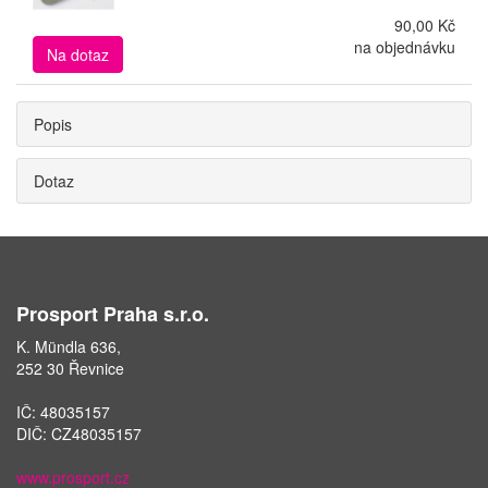
90,00 Kč
na objednávku
Na dotaz
Popis
Dotaz
Prosport Praha s.r.o.
K. Mündla 636,
252 30 Řevnice
IČ: 48035157
DIČ: CZ48035157
www.prosport.cz