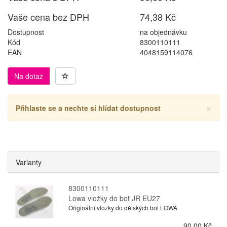
Vaše cena bez DPH
74,38 Kč
Dostupnost
na objednávku
Kód
8300110111
EAN
4048159114076
Na dotaz
×
Přihlaste se a nechte si hlídat dostupnost
Varianty
8300110111
Lowa vložky do bot JR EU27
Originální vložky do dětských bot LOWA
90,00 Kč