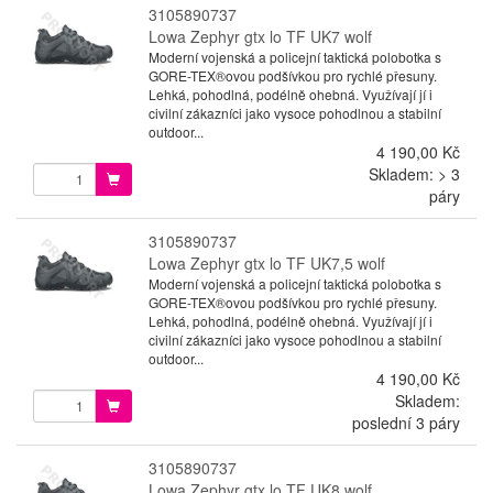
3105890737
Lowa Zephyr gtx lo TF UK7 wolf
Moderní vojenská a policejní taktická polobotka s
GORE-TEX®ovou podšívkou pro rychlé přesuny.
Lehká, pohodlná, podélně ohebná. Využívají jí i
civilní zákazníci jako vysoce pohodlnou a stabilní
outdoor...
4 190,00 Kč
Skladem: > 3
páry
3105890737
Lowa Zephyr gtx lo TF UK7,5 wolf
Moderní vojenská a policejní taktická polobotka s
GORE-TEX®ovou podšívkou pro rychlé přesuny.
Lehká, pohodlná, podélně ohebná. Využívají jí i
civilní zákazníci jako vysoce pohodlnou a stabilní
outdoor...
4 190,00 Kč
Skladem:
poslední 3 páry
3105890737
Lowa Zephyr gtx lo TF UK8 wolf