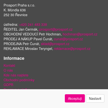
Prosport Praha s.r.o.
K. Mündla 636
252 30 Řevnice
ústředna:
+420 241 483 338
ŘEDITEL Jan Čermák,
prosport@prosport.cz
OBCHODNÍ VEDOUCÍ Petr Hochman,
hochman@prosport.cz
PRODEJ A NÁKUP Pavel Čunát,
cunat@prosport.cz
PRODEJNA Petr Čunát,
sklad@prosport.cz
REKLAMACE Miroslav Teryngel,
reklamace@prosport.cz
Informace
Kontakt
O nás
Kde nás najdete
Obchodní podmínky
GDPR
Doprava a platba
Bezpečnost plateb a ochrana dat
Akceptuji
Nastavit
Odstoupení od smlouvy
Nastavení soukromí