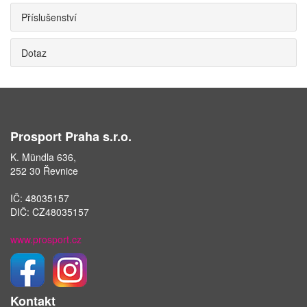
Příslušenství
Dotaz
Prosport Praha s.r.o.
K. Mündla 636,
252 30 Řevnice
IČ: 48035157
DIČ: CZ48035157
www.prosport.cz
Kontakt