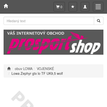
Toggle
Toggl
0
navigation
navig
obuv LOWA
VOJENSKÉ
Lowa Zephyr gtx lo TF UK9,5 wolf