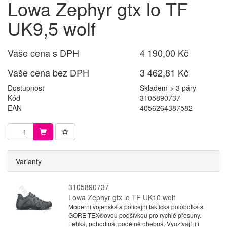
Lowa Zephyr gtx lo TF
UK9,5 wolf
Vaše cena s DPH
4 190,00 Kč
Vaše cena bez DPH
3 462,81 Kč
Dostupnost
Skladem > 3 páry
Kód
3105890737
EAN
4056264387582
Varianty
3105890737
Lowa Zephyr gtx lo TF UK10 wolf
Moderní vojenská a policejní taktická polobotka s
GORE-TEX®ovou podšívkou pro rychlé přesuny.
Lehká, pohodlná, podélně ohebná. Využívají jí i