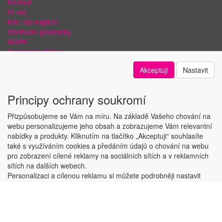
Kontakt
O nás
Kde nás najdete
Obchodní podmínky
GDPR
Doprava a platba
Bezpečnost plateb a ochrana dat
Akceptuji
Nastavit
Odstoupení od smlouvy
Nastavení soukromí
Principy ochrany soukromí
Přizpůsobujeme se Vám na míru. Na základě Vašeho chování na
webu personalizujeme jeho obsah a zobrazujeme Vám relevantní
nabídky a produkty. Kliknutím na tlačítko „Akceptuji“ souhlasíte
Copyright © ABRA Software a.s. 2018
také s využíváním cookies a předáním údajů o chování na webu
pro zobrazení cílené reklamy na sociálních sítích a v reklamních
sítích na dalších webech.
Personalizaci a cílenou reklamu si můžete podrobněji nastavit
nebo kdykoli vypnout po kliknutí na tlačítko „Nastavit“.