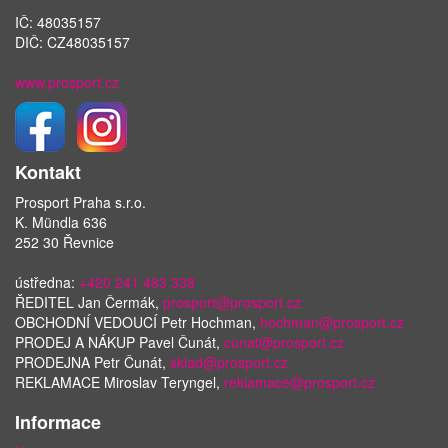
IČ: 48035157
DIČ: CZ48035157
www.prosport.cz
Kontakt
Prosport Praha s.r.o.
K. Mündla 636
252 30 Řevnice
ústředna:
+420 241 483 338
ŘEDITEL Jan Čermák,
prosport@prosport.cz
OBCHODNÍ VEDOUCÍ Petr Hochman,
hochman@prosport.cz
PRODEJ A NÁKUP Pavel Čunát,
cunat@prosport.cz
PRODEJNA Petr Čunát,
sklad@prosport.cz
REKLAMACE Miroslav Teryngel,
reklamace@prosport.cz
Informace