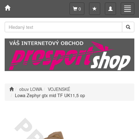
Toggle
Toggl
0
navigation
navig
obuv LOWA
VOJENSKÉ
Lowa Zephyr gtx mid TF UK11,5 op