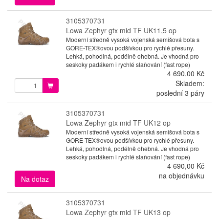
3105370731
Lowa Zephyr gtx mid TF UK11,5 op
Moderní středně vysoká vojenská semišová bota s
GORE-TEX®ovou podšívkou pro rychlé přesuny.
Lehká, pohodlná, podélně ohebná. Je vhodná pro
seskoky padákem i rychlé slaňování (fast rope)
4 690,00 Kč
Skladem:
poslední 3 páry
3105370731
Lowa Zephyr gtx mid TF UK12 op
Moderní středně vysoká vojenská semišová bota s
GORE-TEX®ovou podšívkou pro rychlé přesuny.
Lehká, pohodlná, podélně ohebná. Je vhodná pro
seskoky padákem i rychlé slaňování (fast rope)
4 690,00 Kč
na objednávku
Na dotaz
3105370731
Lowa Zephyr gtx mid TF UK13 op