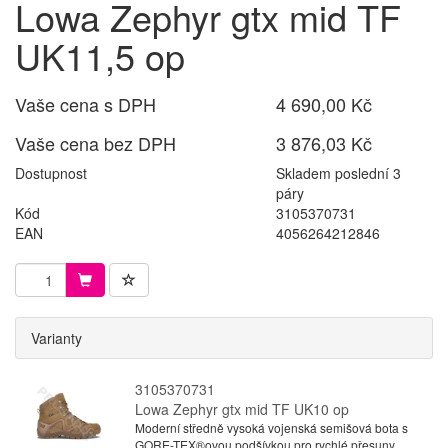
Lowa Zephyr gtx mid TF
UK11,5 op
Vaše cena s DPH
4 690,00 Kč
Vaše cena bez DPH
3 876,03 Kč
Dostupnost
Skladem poslední 3
páry
Kód
3105370731
EAN
4056264212846
Varianty
3105370731
Lowa Zephyr gtx mid TF UK10 op
Moderní středně vysoká vojenská semišová bota s
GORE-TEX®ovou podšívkou pro rychlé přesuny.