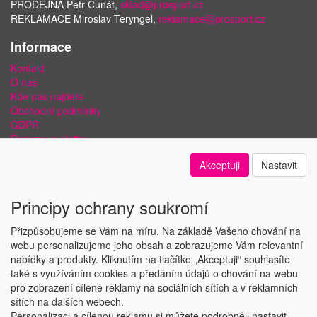
PRODEJNA Petr Čunát,
sklad@prosport.cz
REKLAMACE Miroslav Teryngel,
reklamace@prosport.cz
Informace
Kontakt
O nás
Kde nás najdete
Obchodní podmínky
GDPR
Doprava a platba
Bezpečnost plateb a ochrana dat
Akceptuji
Nastavit
Odstoupení od smlouvy
Nastavení soukromí
Principy ochrany soukromí
Přizpůsobujeme se Vám na míru. Na základě Vašeho chování na
webu personalizujeme jeho obsah a zobrazujeme Vám relevantní
nabídky a produkty. Kliknutím na tlačítko „Akceptuji“ souhlasíte
Copyright © ABRA Software a.s. 2018
také s využíváním cookies a předáním údajů o chování na webu
pro zobrazení cílené reklamy na sociálních sítích a v reklamních
sítích na dalších webech.
Personalizaci a cílenou reklamu si můžete podrobněji nastavit