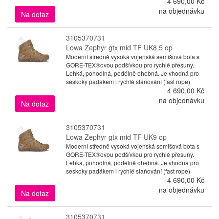
4 690,00 Kč
na objednávku
Na dotaz
3105370731
Lowa Zephyr gtx mid TF UK8,5 op
Moderní středně vysoká vojenská semišová bota s
GORE-TEX®ovou podšívkou pro rychlé přesuny.
Lehká, pohodlná, podélně ohebná. Je vhodná pro
seskoky padákem i rychlé slaňování (fast rope)
4 690,00 Kč
na objednávku
Na dotaz
3105370731
Lowa Zephyr gtx mid TF UK9 op
Moderní středně vysoká vojenská semišová bota s
GORE-TEX®ovou podšívkou pro rychlé přesuny.
Lehká, pohodlná, podélně ohebná. Je vhodná pro
seskoky padákem i rychlé slaňování (fast rope)
4 690,00 Kč
na objednávku
Na dotaz
3105370731