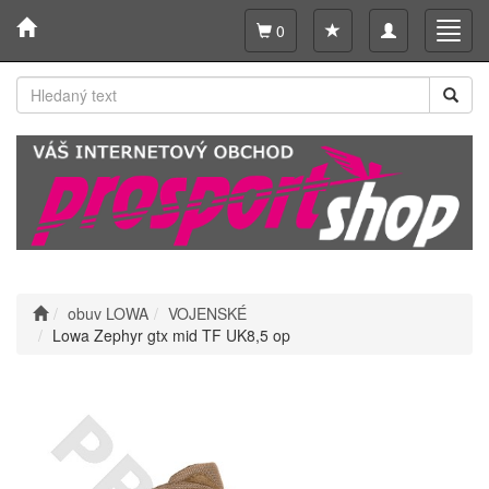
Toggle
Toggl
0
navigation
navig
obuv LOWA
VOJENSKÉ
Lowa Zephyr gtx mid TF UK8,5 op