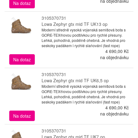
na objednávku
Na dotaz
3105370731
Lowa Zephyr gtx mid TF UK13 op
Moderní středně vysoká vojenská semišová bota s
GORE-TEX®ovou podšívkou pro rychlé přesuny.
Lehká, pohodlná, podélně ohebná. Je vhodná pro
seskoky padákem i rychlé slaňování (fast rope)
4 690,00 Kč
na objednávku
Na dotaz
3105370731
Lowa Zephyr gtx mid TF UK6,5 op
Moderní středně vysoká vojenská semišová bota s
GORE-TEX®ovou podšívkou pro rychlé přesuny.
Lehká, pohodlná, podélně ohebná. Je vhodná pro
seskoky padákem i rychlé slaňování (fast rope)
4 690,00 Kč
na objednávku
Na dotaz
3105370731
Lowa Zephyr gtx mid TF UK7 op