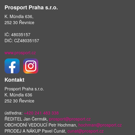
Prosport Praha s.r.o.
K. Mündla 636,
252 30 Řevnice
IČ: 48035157
DIČ: CZ48035157
www.prosport.cz
Kontakt
Prosport Praha s.r.o.
K. Mündla 636
252 30 Řevnice
ústředna:
+420 241 483 338
ŘEDITEL Jan Čermák,
prosport@prosport.cz
OBCHODNÍ VEDOUCÍ Petr Hochman,
hochman@prosport.cz
PRODEJ A NÁKUP Pavel Čunát,
cunat@prosport.cz