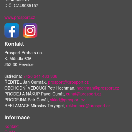
DIČ: CZ48035157
www.prosport.cz
Kontakt
Prosport Praha s.r.o.
K. Mündla 636
252 30 Řevnice
ústředna:
+420 241 483 338
ŘEDITEL Jan Čermák,
prosport@prosport.cz
OBCHODNÍ VEDOUCÍ Petr Hochman,
hochman@prosport.cz
PRODEJ A NÁKUP Pavel Čunát,
cunat@prosport.cz
PRODEJNA Petr Čunát,
sklad@prosport.cz
REKLAMACE Miroslav Teryngel,
reklamace@prosport.cz
Informace
Kontakt
O nás