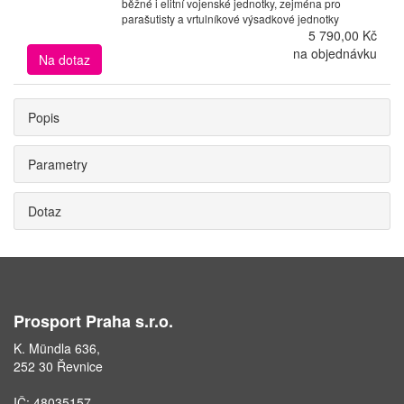
běžné i elitní vojenské jednotky, zejména pro
parašutisty a vrtulníkové výsadkové jednotky
5 790,00 Kč
na objednávku
Na dotaz
Popis
Parametry
Dotaz
Prosport Praha s.r.o.
K. Mündla 636,
252 30 Řevnice
IČ: 48035157