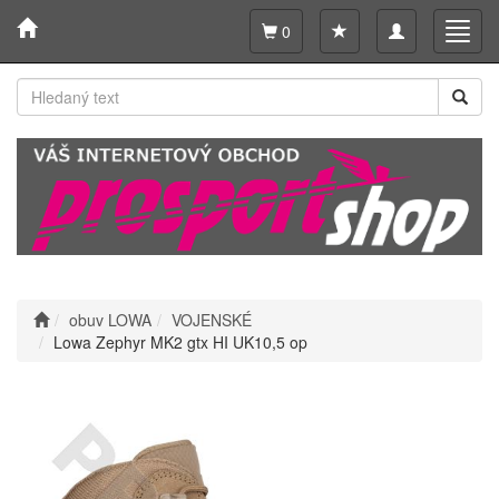
Toggle
Toggl
0
navigation
navig
obuv LOWA
VOJENSKÉ
Lowa Zephyr MK2 gtx HI UK10,5 op