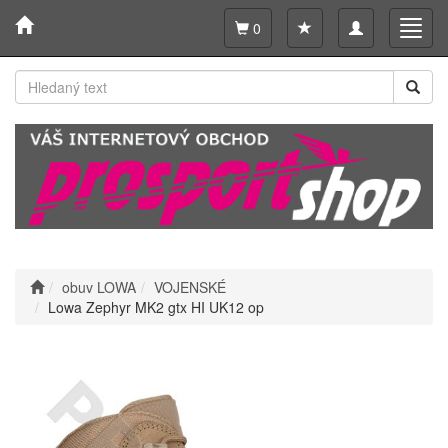
Toggle
Toggl
0
navigation
navig
obuv LOWA
VOJENSKÉ
Lowa Zephyr MK2 gtx HI UK12 op