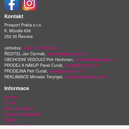
Kontakt
Prosport Praha s.r.o.
K. Mündla 636
252 30 Řevnice
ústředna:
+420 241 483 338
ŘEDITEL Jan Čermák,
prosport@prosport.cz
OBCHODNÍ VEDOUCÍ Petr Hochman,
hochman@prosport.cz
PRODEJ A NÁKUP Pavel Čunát,
cunat@prosport.cz
PRODEJNA Petr Čunát,
sklad@prosport.cz
REKLAMACE Miroslav Teryngel,
reklamace@prosport.cz
Informace
Kontakt
O nás
Kde nás najdete
Obchodní podmínky
GDPR
Doprava a platba