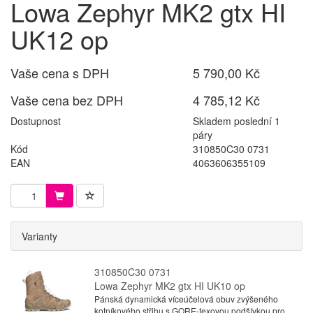
Lowa Zephyr MK2 gtx HI
UK12 op
Vaše cena s DPH
5 790,00 Kč
Vaše cena bez DPH
4 785,12 Kč
Dostupnost
Skladem poslední 1
páry
Kód
310850C30 0731
EAN
4063606355109
Varianty
310850C30 0731
Lowa Zephyr MK2 gtx HI UK10 op
Pánská dynamická víceúčelová obuv zvýšeného
kotníkového střihu s GORE-texovou podšívkou pro