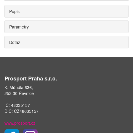
Popis
Parametry
Dotaz
Prosport Praha s.r.o.
K. Mündla 636,
252 30 Řevnice
IČ: 48035157
DIČ: CZ48035157
www.prosport.cz